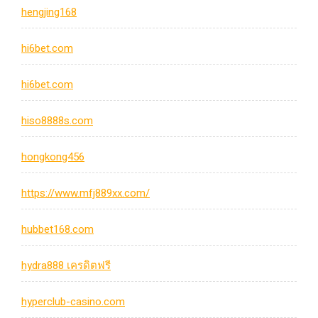
hengjing168
hi6bet.com
hi6bet.com
hiso8888s.com
hongkong456
https://www.mfj889xx.com/
hubbet168.com
hydra888 เครดิตฟรี
hyperclub-casino.com