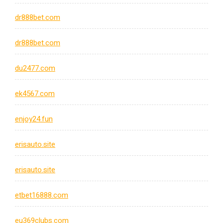
dr888bet.com
dr888bet.com
du2477.com
ek4567.com
enjoy24.fun
erisauto.site
erisauto.site
etbet16888.com
eu369clubs.com