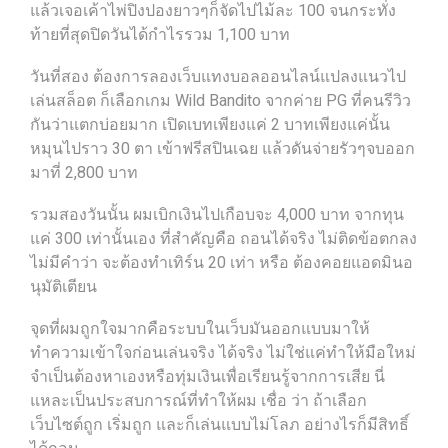
แล้วเจอเค้าไพ่ปิงปองยาวๆก็จัดไปไม้ละ 100 จนกระทั่ง
ท้ายที่สุดปิดวันได้กำไรรวม 1,100 บาท
วันที่สอง ต้องการลองเว็บแทงบอลออนไลน์แปลงแนวไป
เล่นสล็อต ก็เลือกเกม Wild Bandito จากค่าย PG ที่คนรีวิว
กันว่าแตกบ่อยมาก เปิดเบทเพียงแค่ 2 บาทเพียงแค่นั้น
หมุนไปราว 30 ตา เข้าฟรีสปินเฉย แล้วดันจ่ายรัวๆจบออก
มาที่ 2,800 บาท
รวมสองวันนั้น ผมเบิกเงินไปเกือบจะ 4,000 บาท จากทุน
แค่ 300 เท่านั้นเอง ที่สำคัญคือ ถอนได้จริง ไม่ติดข้อตกลง
ไม่มีคำว่า จะต้องทำเทิร์น 20 เท่า หรือ ต้องคอยแอดมินอ
นุมัติเตียน
จุดที่ผมถูกใจมากคือระบบในเว็บมันออกแบบมาให้
ทำความเข้าใจก่อนเล่นจริง ได้จริง ไม่ใช่แค่ทำให้มือใหม่
จำเป็นต้องหาเองหรือทุ่มเงินเพื่อเรียนรู้จากการเสีย นี่
แหละเป็นประสบการณ์ที่ทำให้ผม เชื่อ ว่า ถ้าเลือก
เว็บไซต์ถูก เริ่มถูก และก็เล่นแบบไม่โลภ อย่างไรก็มีสิทธิ์