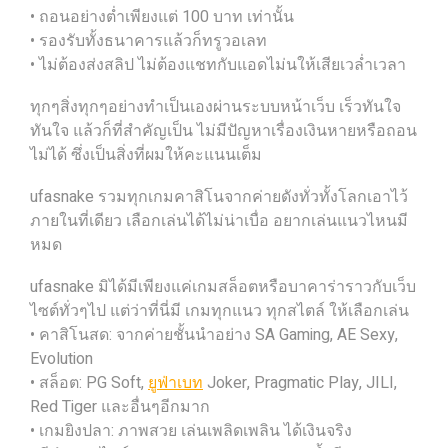
• ถอนอย่างต่ำเพียงแต่ 100 บาท เท่านั้น
• รองรับทั้งธนาคารแล้วก็ทรูวอเลท
• ไม่ต้องส่งสลิป ไม่ต้องแชทกับแอดไม่นให้เสียเวล่ำเวลา
ทุกๆสิ่งทุกๆอย่างทำเป็นเองผ่านระบบหน้าเว็บ เร็วทันใจ
ทันใจ แล้วก็ที่สำคัญเป็น ไม่มีปัญหาเรื่องเงินหายหรือถอน
ไม่ได้ ซึ่งเป็นสิ่งที่ผมให้คะแนนเต็ม
ufasnake รวมทุกเกมคาสิโนจากค่ายดังทั่วทั้งโลกเอาไว้
ภายในที่เดียว เลือกเล่นได้ไม่น่าเบื่อ อยากเล่นแนวไหนมี
หมด
ufasnake มิได้มีเพียงแค่เกมสล็อตหรือบาคาร่าราวกับเว็บ
ไซต์ทั่วๆไป แต่ว่าที่นี่มี เกมทุกแนว ทุกสไตล์ ให้เลือกเล่น
• คาสิโนสด: จากค่ายชั้นนำอย่าง SA Gaming, AE Sexy,
Evolution
• สล็อต: PG Soft,
ยูฟ่าเบท
Joker, Pragmatic Play, JILI,
Red Tiger และอื่นๆอีกมาก
• เกมยิงปลา: ภาพสวย เล่นเพลิดเพลิน ได้เงินจริง