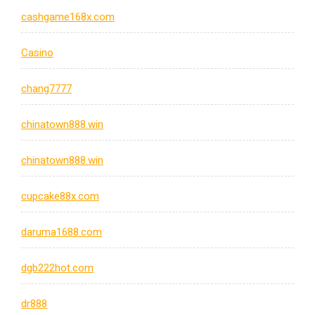
cashgame168x.com
Casino
chang7777
chinatown888.win
chinatown888.win
cupcake88x.com
daruma1688.com
dgb222hot.com
dr888