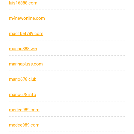
luis16888.com
m4newonline.com
mac1bet789.com
macau888.win
marinapluss.com
mario678.club
mario678.info
medee989.com
medee989.com