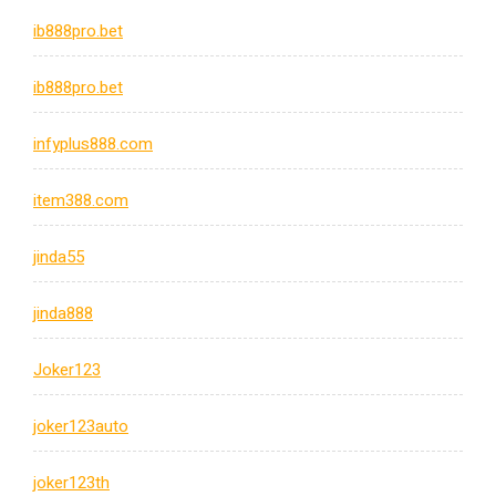
ib888pro.bet
ib888pro.bet
infyplus888.com
item388.com
jinda55
jinda888
Joker123
joker123auto
joker123th