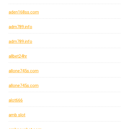
aden168ss.com
adm789.info
adm789.info
allbet24hr
allone745s.com
allone745s.com
alot666
amb slot