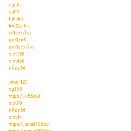
pgslot
pg99
fullslot
live22slot
หนังชนโรง
ดูหนังฟรี
ดูหนังชนโรง
slot168
slot456
สล็อต66
joker 123
pg168
https://jin55.net
slot99
สล็อต66
slot44
https://judhai168.co