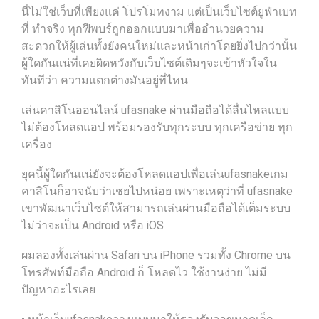
นี่ไม่ใช่เว็บที่เพียงแค่ โปรโมทงาม แต่เป็นเว็บไซต์ยูฟ่าเบท
ที่ ทำจริง ทุกฟีพบร์ถูกออกแบบมาเพื่ออำนวยความ
สะดวกให้ผู้เล่นทั้งยังคนใหม่และหน้าเก่าโดยยิ่งไปกว่านั้น
ผู้ใดกันแน่ที่เคยผิดหวังกับเว็บไซต์เดิมๆจะเข้าหัวใจใน
ทันทีว่า ความแตกต่างมันอยู่ที่ไหน
เล่นคาสิโนออนไลน์ ufasnake ผ่านมือถือได้ลื่นไหลแบบ
ไม่ต้องโหลดแอป พร้อมรองรับทุกระบบ ทุกเครือข่าย ทุก
เครื่อง
ยุคนี้ผู้ใดกันแน่ยังจะต้องโหลดแอปเพื่อเล่นufasnakeเกม
คาสิโนก็อาจนับว่าเชยไปหน่อย เพราะเหตุว่าที่ ufasnake
เขาพัฒนาเว็บไซต์ให้สามารถเล่นผ่านมือถือได้เต็มระบบ
ไม่ว่าจะเป็น Android หรือ iOS
ผมลองทั้งเล่นผ่าน Safari บน iPhone รวมทั้ง Chrome บน
โทรศัพท์มือถือ Android ก็ โหลดไว ใช้งานง่าย ไม่มี
ปัญหาอะไรเลย