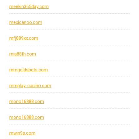
meekin365day.com
mexicanoo.com
mfj889xx.com
mia88th.com
mmgoldsbets.com
mmplay-casino.com
mono16888.com
mono16888.com
mwin9s.com