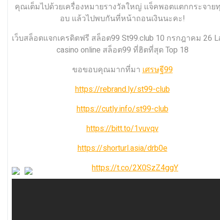
คุณเต็มไปด้วยเครื่องหมายรางวัลใหญ่ แจ็คพอตแตกกระจายท
อบ แล้วไปพบกันที่หน้าถอนเงินนะคะ!
เว็บสล็อตแจกเครดิตฟรี สล็อต99 St99.club 10 กรกฎาคม 26 L
casino online สล็อต99 ที่ฮิตที่สุด Top 18
ขอขอบคุณมากที่มา
เศรษฐี99
https://rebrand.ly/st99-club
https://cutly.info/st99-club
https://bitt.to/1vuvqv
https://shorturl.asia/drb0e
https://t.co/2X0SzZ4ggY