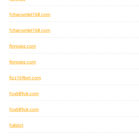
fcharoenkit168.com
fcharoenkit168.com
finnivips.com
finnivips.com
fizz169bet.com
fox689ok.com
fox689ok.com
fullslot