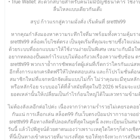
• True Wallet: สะดวกสบายสำหรับคนไม่มีบัญชีธนาคาร ใช้งา
ลื่นไหลแบบเดียวกันเด๊ะ
สรุป ก้าวแรกสู่ความมั่งคั่ง เริ่มต้นที่ sretthi99
หากคุณกำลังมองหาความระทึกใจที่มาพร้อมทั้งความคุ้มรา
sretthi99 สล็อตเว็บไซต์ตรง เป็นจุดเริ่มที่คุณจะซาบซึ้งใจแน่
ด้วยระบบที่ออกแบบมาให้ใช้งานง่ายเป็นพิเศษ เหมาะกับมือใหม
อยากทดลองปั้นผลกำไรแบบไม่ต้องกังวลเรื่องความซับซ้อน ตร
sretthi99 พวกเราย้ำการซัพพอร์ตผู้เล่นที่เริ่ดกว่าใครกันแน่ส
อีกทั้งการแจกเครดิตฟรีให้ไปทดสอบเล่น และก็โปรโมชั่นต้อน
สมาชิกใหม่ที่แจกหนักจัดเต็มแบบไม่กั๊ก ไม่ว่าคุณจะมีทุนหลัก
หรือหลักร้อย ระบบออโต้ที่ล้ำสมัยที่สุดในปี 2026 พร้อมจะแ
ยอดเหล่านั้นให้เปลี่ยนเป็นกำไรก้อนใหญ่ได้ในเลวทรามข้าม
ไม่ต้องลังเลอีกต่อไปค่ะ เนื่องจากว่าความร่ำรวยไม่เคยรอคอ
กันแน่ การเลือกเล่น สล็อต99 กับเว็บตรงป้อมปราการอาจอย่
sretthi99 คือทางลัดที่ปลอดภัยที่สุดในยุคนี้ ลงทะเบียนเป็นสม
วันนี้ แล้วไปพิสูจน์ด้วยตาตนเองว่าเพราะเหตุใดใครๆก็ต่างเชิดช
ที่นี่เป็นทางเข้าคนรวยที่มาแรงที่สุด ขอให้ทุกจังหวะการสปิน