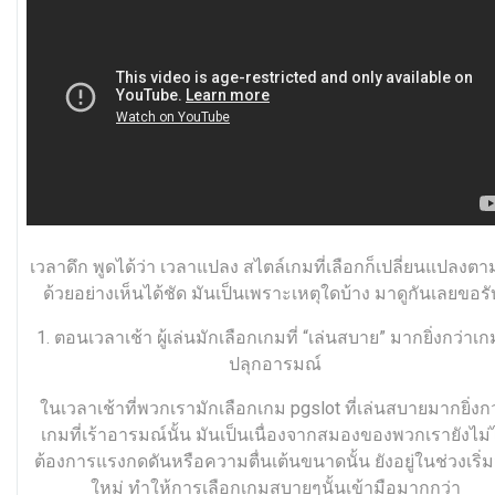
เวลาดึก พูดได้ว่า เวลาแปลง สไตล์เกมที่เลือกก็เปลี่ยนแปลงต
ด้วยอย่างเห็นได้ชัด มันเป็นเพราะเหตุใดบ้าง มาดูกันเลยขอรั
1. ตอนเวลาเช้า ผู้เล่นมักเลือกเกมที่ “เล่นสบาย” มากยิ่งกว่าเกม
ปลุกอารมณ์
ในเวลาเช้าที่พวกเรามักเลือกเกม pgslot ที่เล่นสบายมากยิ่งกว
เกมที่เร้าอารมณ์นั้น มันเป็นเนื่องจากสมองของพวกเรายังไม่ไ
ต้องการแรงกดดันหรือความตื่นเต้นขนาดนั้น ยังอยู่ในช่วงเริ่ม
ใหม่ ทำให้การเลือกเกมสบายๆนั้นเข้ามือมากกว่า