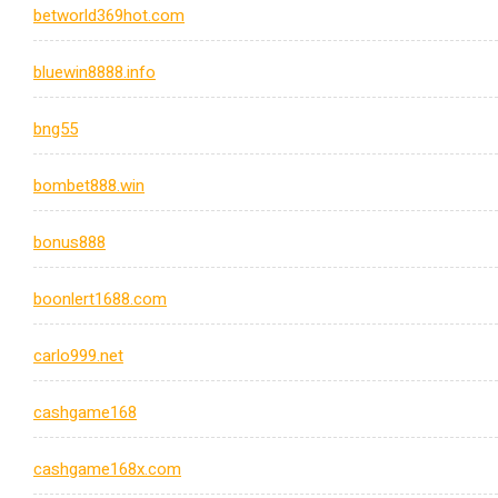
betworld369hot.com
bluewin8888.info
bng55
bombet888.win
bonus888
boonlert1688.com
carlo999.net
cashgame168
cashgame168x.com