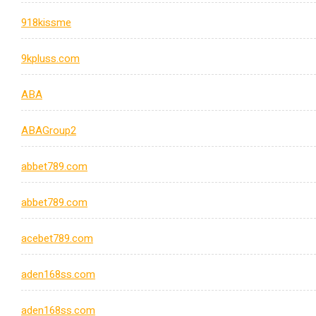
918kissme
9kpluss.com
ABA
ABAGroup2
abbet789.com
abbet789.com
acebet789.com
aden168ss.com
aden168ss.com