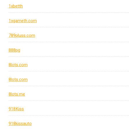
1xbetth
1xgameth.com
789pluss.com
888pg
8lots.com
8lots.com
8lots.me
918Kiss
918kissauto