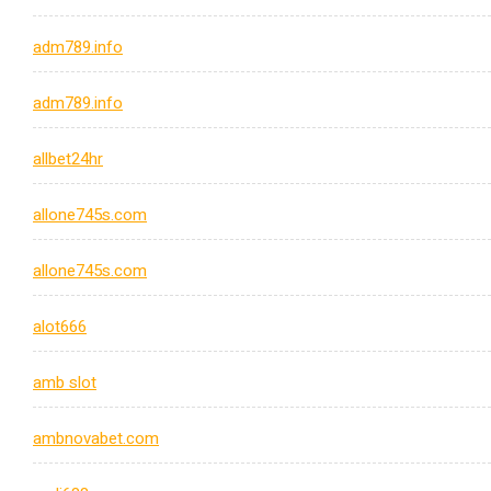
adm789.info
adm789.info
allbet24hr
allone745s.com
allone745s.com
alot666
amb slot
ambnovabet.com