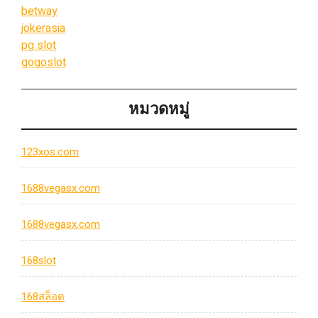
betway
jokerasia
pg slot
gogoslot
หมวดหมู่
123xos.com
1688vegasx.com
1688vegasx.com
168slot
168สล็อต