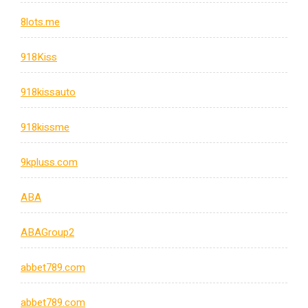
8lots.me
918Kiss
918kissauto
918kissme
9kpluss.com
ABA
ABAGroup2
abbet789.com
abbet789.com