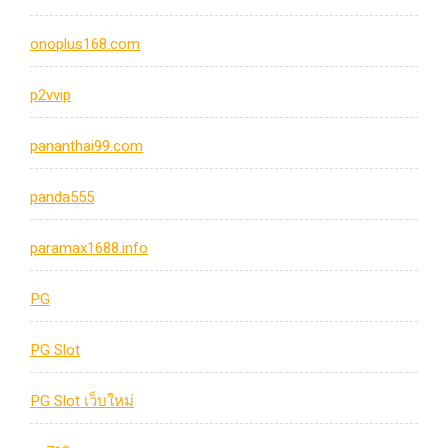
onoplus168.com
p2vvip
pananthai99.com
panda555
paramax1688.info
PG
PG Slot
PG Slot เว็บใหม่