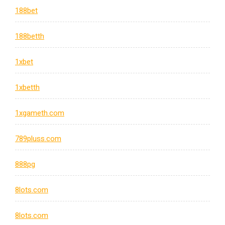
188bet
188betth
1xbet
1xbetth
1xgameth.com
789pluss.com
888pg
8lots.com
8lots.com