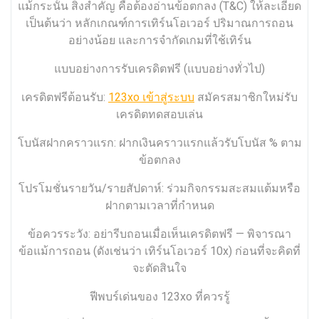
แม้กระนั้น สิ่งสำคัญ คือต้องอ่านข้อตกลง (T&C) ให้ละเอียด
เป็นต้นว่า หลักเกณฑ์การเทิร์นโอเวอร์ ปริมาณการถอน
อย่างน้อย และการจำกัดเกมที่ใช้เทิร์น
แบบอย่างการรับเครดิตฟรี (แบบอย่างทั่วไป)
เครดิตฟรีต้อนรับ:
123xo เข้าสู่ระบบ
สมัครสมาชิกใหม่รับ
เครดิตทดสอบเล่น
โบนัสฝากคราวแรก: ฝากเงินคราวแรกแล้วรับโบนัส % ตาม
ข้อตกลง
โปรโมชั่นรายวัน/รายสัปดาห์: ร่วมกิจกรรมสะสมแต้มหรือ
ฝากตามเวลาที่กำหนด
ข้อควรระวัง: อย่ารีบถอนเมื่อเห็นเครดิตฟรี — พิจารณา
ข้อแม้การถอน (ดังเช่นว่า เทิร์นโอเวอร์ 10x) ก่อนที่จะคิดที่
จะตัดสินใจ
ฟีพบร์เด่นของ 123xo ที่ควรรู้