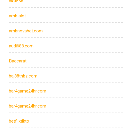
alot666
amb slot
ambnovabet.com
audi688.com
Baccarat
baj88thbz.com
bar4game24hr.com
bar4game24hr.com
betflixtikto