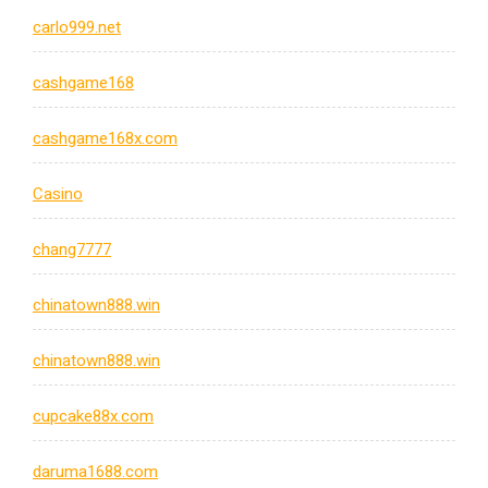
carlo999.net
cashgame168
cashgame168x.com
Casino
chang7777
chinatown888.win
chinatown888.win
cupcake88x.com
daruma1688.com