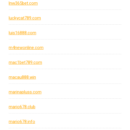
lnw365bet.com
luckycat789.com
luis16888.com
m4newonline.com
mac1bet789.com
macau888.win
marinapluss.com
mario678.club
mario678.info