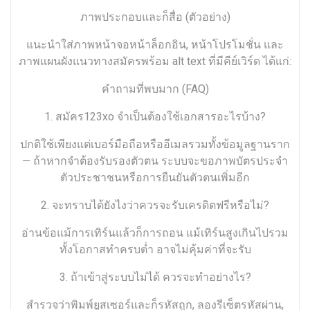
ภาพประกอบและก็สื่อ (ตัวอย่าง)
แนะนำใส่ภาพหน้าจอหน้าล็อกอิน, หน้าโปรโมชั่น และ
ภาพแผนผังแนวทางสมัครพร้อม alt text ที่มีคีย์เวิร์ด ได้แก่:
คำถามที่พบมาก (FAQ)
1. สมัคร123xo จำเป็นต้องใช้เอกสารอะไรบ้าง?
ปกติใช้เพียงแต่เบอร์มือถือหรืออีเมลรวมทั้งข้อมูลฐานราก
— ถ้าหากจำต้องรับรองตัวตน ระบบจะขอภาพบัตรประจำ
ตัวประชาชนหรือการยืนยันตัวตนเพิ่มอีก
2. จะทราบได้ยังไงว่าควรจะรับเครดิตฟรีหรือไม่?
อ่านข้อแม้การเทิร์นแล้วก็การถอน แม้เทิร์นสูงเกินไปรวม
ทั้งโอกาสทำครบต่ำ อาจไม่คุ้มค่าที่จะรับ
3. ถ้าเข้าสู่ระบบไม่ได้ ควรจะทำอย่างไร?
สำรวจว่าพิมพ์ยูสเซอร์และก็รหัสถูก, ลองรีเซ็ตรหัสผ่าน,