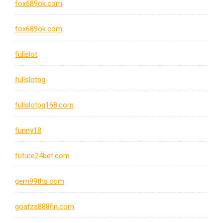
fox689ok.com
fox689ok.com
fullslot
fullslotpg
fullslotpg168.com
funny18
future24bet.com
gem99ths.com
goatza888fin.com