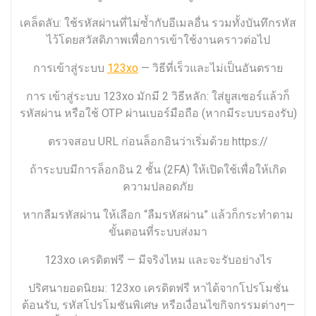
เคล็ดลับ: ใช้รหัสผ่านที่ไม่ซ้ำกับอีเมลอื่น รวมทั้งบันทึกรหัส
ไว้โดยสวัสดิภาพเพื่อการเข้าใช้งานคราวต่อไป
การเข้าสู่ระบบ
123xo
— วิธีที่เร็วและไม่เป็นอันตราย
การ เข้าสู่ระบบ 123xo มักมี 2 วิธีหลัก: ใส่ยูสเซอร์แล้วก็
รหัสผ่าน หรือใช้ OTP ผ่านเบอร์มือถือ (หากมีระบบรองรับ)
ตรวจสอบ URL ก่อนล็อกอินว่าเริ่มด้วย https://
ถ้าระบบมีการล็อกอิน 2 ชั้น (2FA) ให้เปิดใช้เพื่อให้เกิด
ความปลอดภัย
หากลืมรหัสผ่าน ให้เลือก “ลืมรหัสผ่าน” แล้วก็กระทำตาม
ขั้นตอนที่ระบบส่งมา
123xo เครดิตฟรี — มีจริงไหม และจะรับอย่างไร
ปริศนายอดนิยม: 123xo เครดิตฟรี หาได้จากโปรโมชั่น
ต้อนรับ, รหัสโปรโมชันพิเศษ หรือเงื่อนไขกิจกรรมต่างๆ—