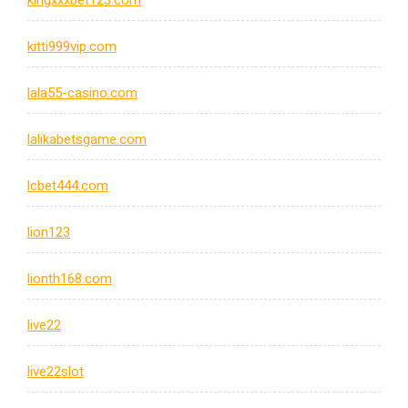
kingxxxbet123.com
kitti999vip.com
lala55-casino.com
lalikabetsgame.com
lcbet444.com
lion123
lionth168.com
live22
live22slot