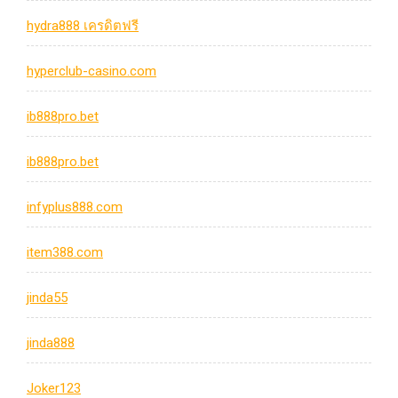
hydra888 เครดิตฟรี
hyperclub-casino.com
ib888pro.bet
ib888pro.bet
infyplus888.com
item388.com
jinda55
jinda888
Joker123