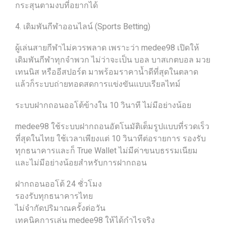
กระสุนตามงบที่อยากได้
4. เดิมพันกีฬาออนไลน์ (Sports Betting)
ผู้เล่นสายกีฬาไม่ควรพลาด เพราะว่า medee98 เปิดให้
เดิมพันกีฬาทุกจำพวก ไม่ว่าจะเป็น บอล บาสเกตบอล มวย
เทนนิส หรืออีสปอร์ต มาพร้อมราคาน้ำดีที่สุดในตลาด
แล้วก็ระบบถ่ายทอดสดการแข่งขันแบบเรียลไทม์
ระบบฝากถอนออโต้ข้างใน 10 วินาที ไม่มีอย่างน้อย
medee98 ใช้ระบบฝากถอนอัตโนมัติเต็มรูปแบบที่รวดเร็ว
ที่สุดในไทย ใช้เวลาเพียงแต่ 10 วินาทีต่อรายการ รองรับ
ทุกธนาคารและก็ True Wallet ไม่มีค่าขนบธรรมเนียม
และไม่มีอย่างน้อยสำหรับการฝากถอน
ฝากถอนออโต้ 24 ชั่วโมง
รองรับทุกธนาคารไทย
ไม่จำกัดปริมาณครั้งต่อวัน
เทคนิคการเล่น medee98 ให้ได้กำไรจริง