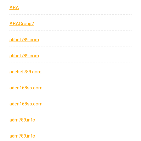
ABA
ABAGroup2
abbet789.com
abbet789.com
acebet789.com
aden168ss.com
aden168ss.com
adm789.info
adm789.info