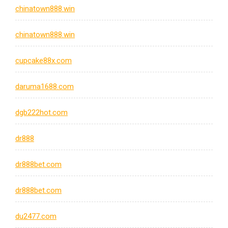
chinatown888.win
chinatown888.win
cupcake88x.com
daruma1688.com
dgb222hot.com
dr888
dr888bet.com
dr888bet.com
du2477.com