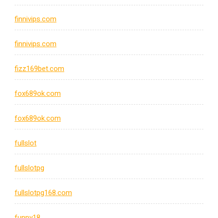
finnivips.com
finnivips.com
fizz169bet.com
fox689ok.com
fox689ok.com
fullslot
fullslotpg
fullslotpg168.com
funny18