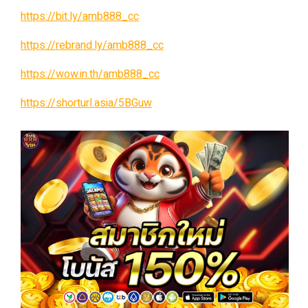
https://bit.ly/amb888_cc
https://rebrand.ly/amb888_cc
https://wow.in.th/amb888_cc
https://shorturl.asia/5BGuw