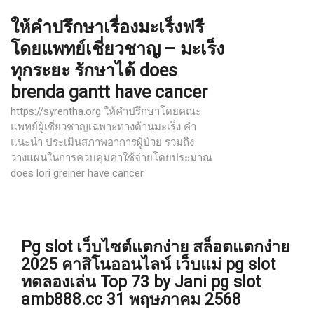
Skip
ให้คำปรึกษาเรื่องมะเร็งฟรี
to
content
โดยแพทย์เชี่ยวชาญ – มะเร็ง
ทุกระยะ รักษาได้ does
brenda gantt have cancer
https://syrentha.org ให้คำปรึกษาโดยคณะ
แพทย์ผู้เชี่ยวชาญเฉพาะทางด้านมะเร็ง คำ
แนะนำ ประเมินสภาพอาการผู้ป่วย รวมถึง
วางแผนในการควบคุมค่าใช้จ่ายโดยประมาณ
does lori greiner have cancer
Pg slot เว็บไซต์แตกง่าย สล็อตแตกง่าย
2025 คาสิโนออนไลน์ เว็บแม่ pg slot
ทดลองเล่น Top 73 by Jani pg slot
amb888.cc 31 พฤษภาคม 2568