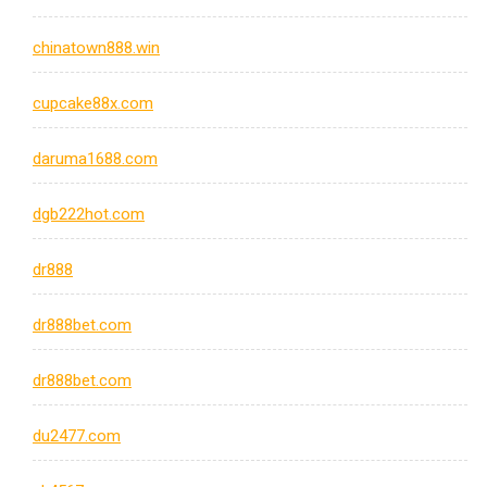
chinatown888.win
cupcake88x.com
daruma1688.com
dgb222hot.com
dr888
dr888bet.com
dr888bet.com
du2477.com