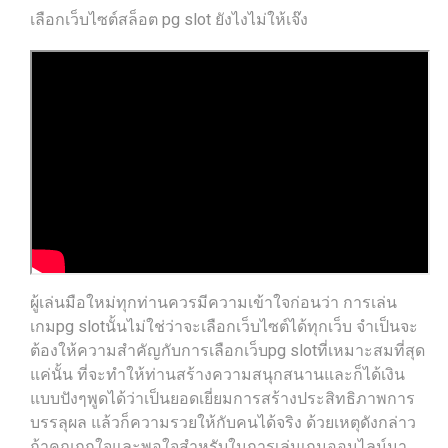
เลือกเว็บไซต์สล็อต pg slot ยังไงไม่ให้เจ๊ง
ผู้เล่นมือใหม่ทุกท่านควรมีความเข้าใจก่อนว่า การเล่น
เกมpg slotนั้นไม่ใช่ว่าจะเลือกเว็บไซต์ได้ทุกเว็บ จำเป็นจะ
ต้องให้ความสำคัญกับการเลือกเว็บpg slotที่เหมาะสมที่สุด
แค่นั้น ที่จะทำให้ท่านสร้างความสนุกสนานและก็ได้เงิน
แบบปังๆพูดได้ว่าเป็นยอดเยี่ยมการสร้างประสิทธิภาพการ
บรรลุผล แล้วก็ความรวยให้กับคนได้จริง ด้วยเหตุดังกล่าว
ถ้าคุณถูกใจและพอใจสำหรับในการเล่นเกมออนไลน์มา