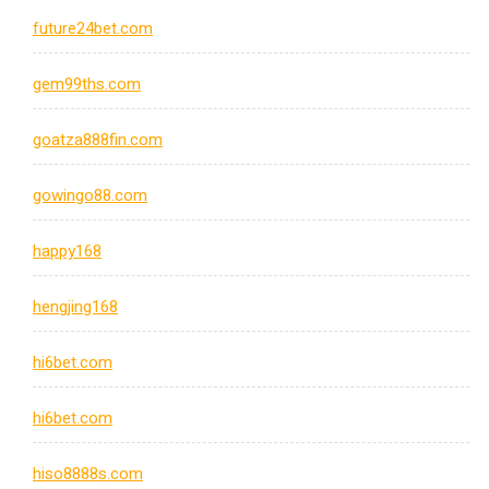
future24bet.com
gem99ths.com
goatza888fin.com
gowingo88.com
happy168
hengjing168
hi6bet.com
hi6bet.com
hiso8888s.com