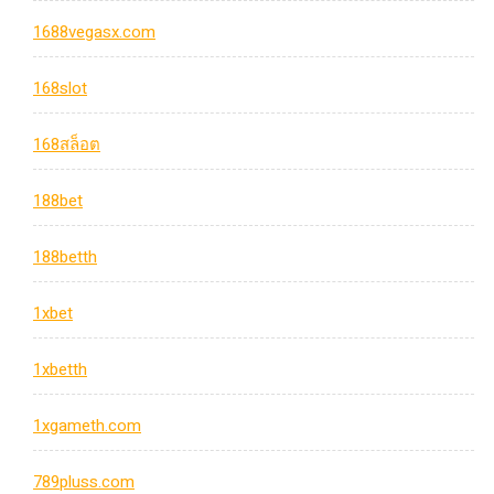
1688vegasx.com
168slot
168สล็อต
188bet
188betth
1xbet
1xbetth
1xgameth.com
789pluss.com