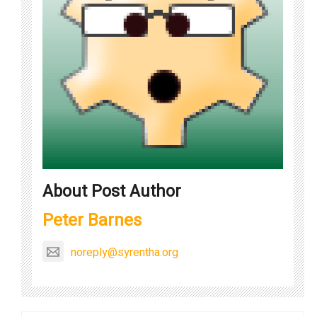
About Post Author
Peter Barnes
noreply@syrentha.org