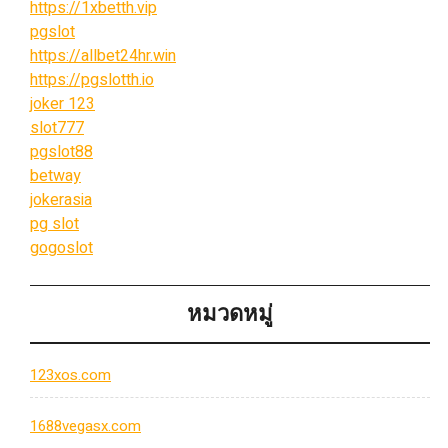
https://1xbetth.vip
pgslot
https://allbet24hr.win
https://pgslotth.io
joker 123
slot777
pgslot88
betway
jokerasia
pg slot
gogoslot
หมวดหมู่
123xos.com
1688vegasx.com