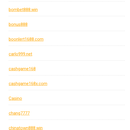
bombet888.win
bonus888
boonlert1688.com
carlo999.net
cashgame168
cashgame168x.com
Casino
chang7777
chinatown888.win