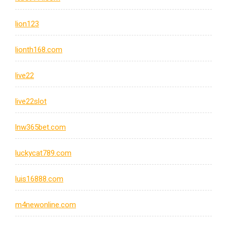
lion123
lionth168.com
live22
live22slot
lnw365bet.com
luckycat789.com
luis16888.com
m4newonline.com