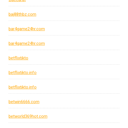
baj88thbz.com
bar4game24hr.com
bar4game24hr.com
betflixtikto
betflixtikto.info
betflixtikto.info
betwin6666.com
betworld369hot.com