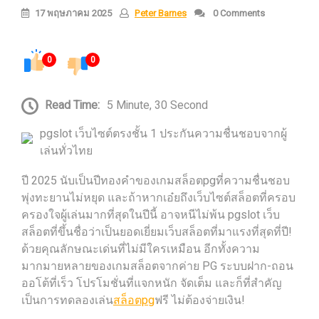
17 พฤษภาคม 2025
Peter Barnes
0 Comments
0
0
Read Time:
5 Minute, 30 Second
pgslot เว็บไซต์ตรงชั้น 1 ประกันความชื่นชอบจากผู้
เล่นทั่วไทย
ปี 2025 นับเป็นปีทองคำของเกมสล็อตpgที่ความชื่นชอบ
พุ่งทะยานไม่หยุด และถ้าหากเอ๋ยถึงเว็บไซต์สล็อตที่ครอบ
ครองใจผู้เล่นมากที่สุดในปีนี้ อาจหนีไม่พ้น pgslot เว็บ
สล็อตที่ขึ้นชื่อว่าเป็นยอดเยี่ยมเว็บสล็อตที่มาแรงที่สุดที่ปี!
ด้วยคุณลักษณะเด่นที่ไม่มีใครเหมือน อีกทั้งความ
มากมายหลายของเกมสล็อตจากค่าย PG ระบบฝาก-ถอน
ออโต้ที่เร็ว โปรโมชั่นที่แจกหนัก จัดเต็ม และก็ที่สำคัญ
เป็นการทดลองเล่น
สล็อตpg
ฟรี ไม่ต้องจ่ายเงิน!