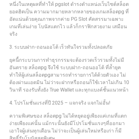
หนึ่งในเหตุผลที่ทำให้ pgslot ดำรงตำแหน่งเว็บไซต์สล็อต
ยอดฮิตเป็น ความมากมายหลากหลายของเกมสล็อตpg ที่
อัดแน่นด้วยคุณภาพจากค่าย PG Slot คัดสรรมาเฉพาะ
เกมที่เล่นง่าย โบนัสแตกไว แล้วก็กราฟิกสวยงาม เสมือน
จริง
3. ระบบฝาก-ถอนออโต้ เร็วทันใจรวมทั้งปลอดภัย
ยุคนี้กระบวนการทำธุรกรรมจะต้องรวดเร็วรวมทั้งไม่มี
อันตราย สล็อตpg จึงใช้ ระบบฝาก-ถอนออโต้ ที่ล้ำยุค
ทำให้ผู้เล่นสล็อตpgสามารถทำรายการได้ด้วยตัวเอง ไม่
ต้องผ่านแอดมิน ไม่ว่าจะฝากหรือถอนก็ใช้เวลาไม่เกิน 10
วินาที รองรับทั้งยัง True Wallet และทุกแบงค์ชั้นแนวหน้า
4. โปรโมชั่นแรงที่ปี 2025 – แจกจริง แจกไม่อั้น!
ความพิเศษของ สล็อตpg ไม่ได้หยุดอยู่เพียงแค่เกมที่แตก
ง่ายเพียงแค่นั้น แม้กระนั้นยังมีโปรโมชั่นแรงๆที่ออกมา
เอาใจผู้เล่นทุกเดือน ไม่ว่าจะเป็นผู้เล่นใหม่หรือเก่า ก็มี
สิทธิ์รับโบนัสสุดพิเศษ