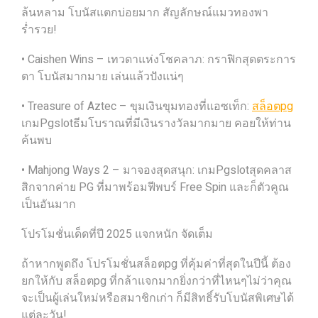
ล้นหลาม โบนัสแตกบ่อยมาก สัญลักษณ์แมวทองพา
ร่ำรวย!
• Caishen Wins – เทวดาแห่งโชคลาภ: กราฟิกสุดตระการ
ตา โบนัสมากมาย เล่นแล้วปังแน่ๆ
• Treasure of Aztec – ขุมเงินขุมทองที่แอซเท็ก:
สล็อตpg
เกมPgslotธีมโบราณที่มีเงินรางวัลมากมาย คอยให้ท่าน
ค้นพบ
• Mahjong Ways 2 – มาจองสุดสนุก: เกมPgslotสุดคลาส
สิกจากค่าย PG ที่มาพร้อมฟีพบร์ Free Spin และก็ตัวคูณ
เป็นอันมาก
โปรโมชั่นเด็ดที่ปี 2025 แจกหนัก จัดเต็ม
ถ้าหากพูดถึง โปรโมชั่นสล็อตpg ที่คุ้มค่าที่สุดในปีนี้ ต้อง
ยกให้กับ สล็อตpg ที่กล้าแจกมากยิ่งกว่าที่ไหนๆไม่ว่าคุณ
จะเป็นผู้เล่นใหม่หรือสมาชิกเก่า ก็มีสิทธิ์รับโบนัสพิเศษได้
แต่ละวัน!