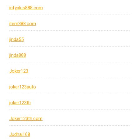
infyplus888.com
item388.com
jinda55
jinda888
Joker123
joker123auto
joker123th
Joker123th.com
Judhai168