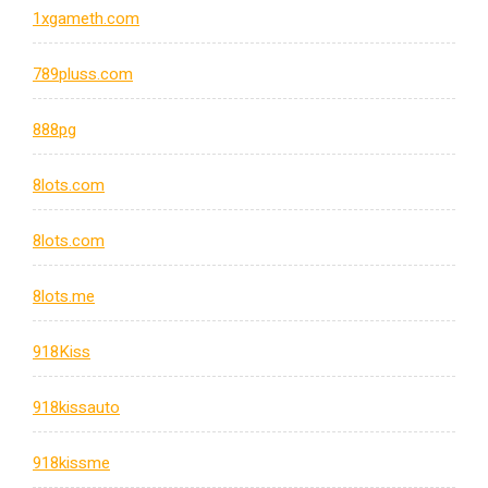
1xgameth.com
789pluss.com
888pg
8lots.com
8lots.com
8lots.me
918Kiss
918kissauto
918kissme