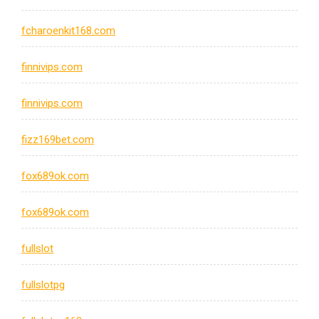
fcharoenkit168.com
finnivips.com
finnivips.com
fizz169bet.com
fox689ok.com
fox689ok.com
fullslot
fullslotpg