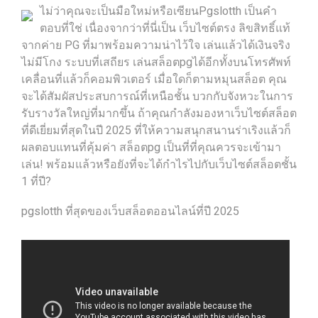
ไม่ว่าคุณจะเป็นมือใหม่หรือเซียนPgslotth เป็นคำ
ตอบที่ใช่ เนื่องจากว่าที่นี่เป็น เว็บไซต์ตรง ลิขสิทธิ์แท้
จากค่าย PG ที่มาพร้อมความน่าไว้ใจ เล่นแล้วได้เงินจริง
ไม่มีโกง ระบบที่เสถียร เล่นสล็อตpgได้อีกทั้งบนโทรศัพท์
เคลื่อนที่แล้วก็คอมพิวเตอร์ เมื่อใดก็ตามหมุนสล็อต คุณ
จะได้สัมผัสประสบการณ์ที่เหนือชั้น บวกกับจังหวะในการ
รับรางวัลใหญ่ที่มากขึ้น ถ้าคุณกำลังมองหาเว็บไซต์สล็อต
ที่ดีเยี่ยมที่สุดในปี 2025 ที่ให้ความสนุกสนานร่าเริงแล้วก็
ผลตอบแทนที่คุ้มค่า สล็อตpg เป็นที่ที่คุณควรจะเข้ามา
เล่น! พร้อมแล้วหรือยังที่จะได้กำไรไปกับเว็บไซต์สล็อตชั้น
1 ที่ปี?
pgslotth ที่สุดของเว็บสล็อตออนไลน์ที่ปี 2025