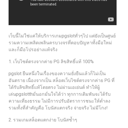
เว็บนี้ไม่ใช่แค่ให้บริการเกมpgslotทั่วๆไป แต่ยังเป็นศูนย์
รวมความเพลิดเพลินครบวงจรที่ตอบปัญหาทั้งมือใหม่
และก็มือโปรอย่างแท้จริง
1. เว็บไซต์ตรงจากค่าย PG ลิขสิทธิ์แท้ 100%
pgslot ยืนหนึ่งในเรื่องของความยั่งยืนแล้วก็ไม่เป็น
อันตราย เนื่องจากเป็น สล็อตเว็บไซต์ตรงจากค่าย PG ที่
ได้รับลิขสิทธิ์แท้โดยตรง ไม่ผ่านเอเย่นต์ ทำให้ผู้
เล่นpgslotthมั่นอกมั่นใจได้ว่า ทุกการเดิมพันจะได้รับ
ความเที่ยงธรรม ไม่มีการปรับอัตราการชนะให้ต่ำลง
รวมทั้งที่สำคัญคือ โบนัสแตกจริง จ่ายจริง ไม่มีโกง!
2. รวมเกมสล็อตแตกง่าย โบนัสซ้ำๆ