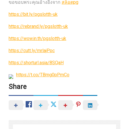
ขอขอบพระคุณอ้างอิงจาก
สล็อตpg
https://bit.ly/pgslotth-uk
https://rebrand.ly/pgslotth-uk
https://wow.in.th/pgslotth-uk
https://cutt.ly/mrlajPpc
https://shorturl.asia/8SQaH
https://t.co/TBmg0pPmCo
Share