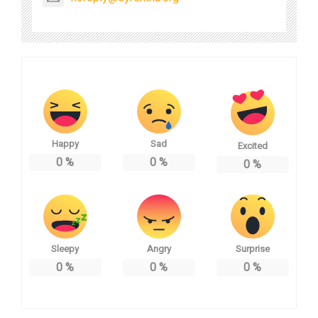
Happy
Sad
Excited
0
%
0
%
0
%
Sleepy
Angry
Surprise
0
%
0
%
0
%