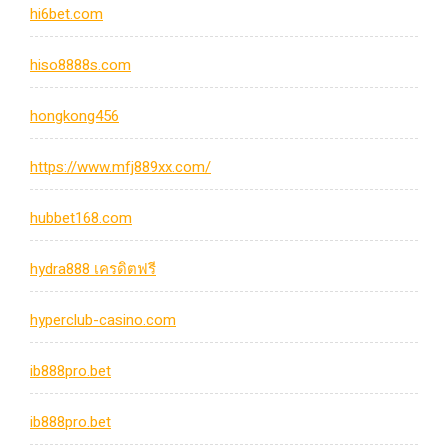
hi6bet.com
hiso8888s.com
hongkong456
https://www.mfj889xx.com/
hubbet168.com
hydra888 เครดิตฟรี
hyperclub-casino.com
ib888pro.bet
ib888pro.bet