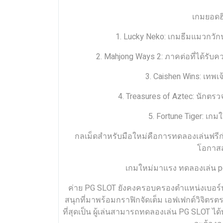
เกมยอดฮิ
1. Lucky Neko: เกมธีมแมวกวั
2. Mahjong Ways 2: ภาคต่อที่ได้รับ
3. Caishen Wins: เทพ
4. Treasures of Aztec: นักต
5. Fortune Tiger: เกม
กลเม็ดสำหรับมือใหม่คือการทดลองเล่นฟรีก่อน 
โอกาสส
เกมใหม่มาแรง ทดลองเล่น pg
ค่าย PG SLOT ยังคงครอบครองตำแหน่งเบอร์หน
สนุกที่มาพร้อมกราฟิกจัดเต็ม เอฟเฟกต์วิจิตรตร
ที่สุดเป็น ผู้เล่นสามารถทดลองเล่น PG SLOT ไ