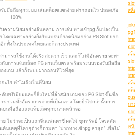
slo
 รองรับมือถือทุกระบบ เล่นสล็อตแตกง่าย ฝากถอนไว ปลอดภัย
สล
100%
jok
รับความนิยมอย่างล้นหลาม การเล่น ทางเข้าpg ก็แปลงเป็น
pg
ย โดยเฉพาะอย่างยิ่งกับแบรนด์ยอดนิยมอย่าง PG Slot ยอด
htt
็อตอีกทั้งในประเทศไทยและก็ต่างประเทศ
slo
สล
ที่สามารถใช้งานได้จริง สะดวก เร็ว และก็ไม่มีอันตราย จะพา
slo
ี่ยวกับการเล่นสล็อต PG ผ่านเว็บตรง พร้อมระบบรองรับมือถือ
htt
งเกม แล้วก็ระบบฝากถอนที่ไวที่สุด
htt
ออะไร ทำไมถึงเป็นที่นิยม
สล
สล
ดับพรีเมียมและก็สิ่งใหม่ที่ล้ำสมัย เกมของ PG Slot ขึ้นชื่อ
pu
าร รวมทั้งอัตราการจ่ายที่เป็นกลาง โดยยิ่งไปกว่านั้นการ
บา
นบนมือถือและแท็บเล็ตทุกขนาดหน้าจอ
slo
สล
มาย ไม่ว่าจะเป็นแถวจีนแฟนตาซี ผลไม้ ขุมทรัพย์ โจรสลัด
หนั
เป็นต้นเหตุที่ใครๆต่างก็ตามหา “ปากทางเข้าpg ล่าสุด” เพื่อไม่
htt