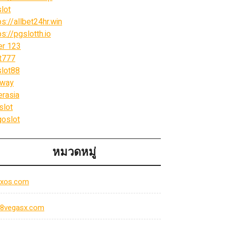
lot
ps://allbet24hr.win
ps://pgslotth.io
er 123
t777
lot88
tway
erasia
slot
oslot
หมวดหมู่
3xos.com
8vegasx.com