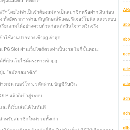
งทุนแม้แต่บาทเดียว!
AB
ฟรีๆโดยไม่จำเป็นจำต้องสมัครเป็นสมาชิกหรือฝากเงินก่อน
 ทั้งอัตราการจ่าย, สัญลักษณ์พิเศษ, ฟีเจอร์โบนัส และระบบ
abb
เรียนเกมได้อย่างครบถ้วนก่อนตัดสินใจวางเงินจริง
ข้าใช้งานปากทางเข้าpg ล่าสุด
abb
 PG Slot ผ่านเว็บไซต์ตรงทำเป็นง่าย ไม่กี่ขั้นตอน:
ace
ซต์ที่เป็นเว็บไซต์ตรงทางเข้าpg
ad
กปุ่ม “สมัครสมาชิก”
ad
างเช่น เบอร์โทร, รหัสผ่าน, บัญชีรับเงิน
 OTP แล้วก็เข้าสู่ระบบ
adm
และก็เริ่มเล่นได้ในทันที
adm
 สำหรับสมาชิกใหม่รวมทั้งเก่า
all