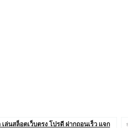
 เล่นสล็อตเว็บตรง โปรดี ฝากถอนเร็ว แจก