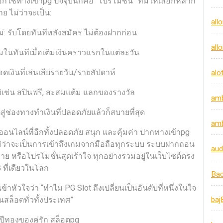
อกใช้ทางเข้าpg ปัจจุบันก็คือ “โปรโมชั่น” ที่มีให้เลือกหลาก
ย ไม่ว่าจะเป็น:
all
่: รับโดยทันทีหลังสมัคร ไม่ต้องฝากก่อน
all
่มในทันทีเมื่อเติมเงินคราวแรกในแต่ละวัน
อดเงินที่เล่นเสียรายวัน/รายสัปดาห์
alo
ิเช่น สปินฟรี, สะสมแต้ม แลกของรางวัล
amb
ูสู่ช่องทางทำเงินที่ปลอดภัยแล้วก็สบายที่สุด
am
ไลน์ที่อีกทั้งปลอดภัย สนุก และคุ้มค่า ปากทางเข้าpg
ี้ ไม่ว่าจะเป็นการเข้าถึงเกมจากมือถือทุกระบบ ระบบฝากถอน
aud
รือโปรโมชั่นสุดเร้าใจ ทุกอย่างรวมอยู่ในเว็บไซต์ตรง
 ที่เดียวในโลก
Bac
เข้าหัวใจว่า “ทำไม PG Slot ถึงเปลี่ยนเป็นอันดับที่หนึ่งในใจ
นสล็อตทั่วทั้งประเทศ”
baj
นปีทองของคู่รัก สล็อตpg