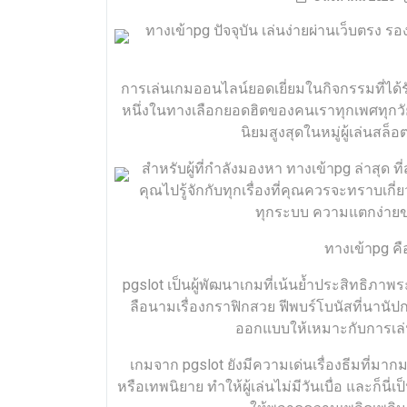
ทางเข้าpg ปัจจุบัน เล่นง่ายผ่านเว็บตรง
การเล่นเกมออนไลน์ยอดเยี่ยมในกิจกรรมที่ได้
หนึ่งในทางเลือกยอดฮิตของคนเราทุกเพศทุกวั
นิยมสูงสุดในหมู่ผู้เล่นสล
สำหรับผู้ที่กำลังมองหา ทางเข้าpg ล่าสุด 
คุณไปรู้จักกับทุกเรื่องที่คุณควรจะทราบเก
ทุกระบบ ความแตกง่ายขอ
ทางเข้าpg คื
pgslot เป็นผู้พัฒนาเกมที่เน้นย้ำประสิทธิภาพระ
ลือนามเรื่องกราฟิกสวย ฟีพบร์โบนัสที่นานัปก
ออกแบบให้เหมาะกับการเล่
เกมจาก pgslot ยังมีความเด่นเรื่องธีมที่มาก
หรือเทพนิยาย ทำให้ผู้เล่นไม่มีวันเบื่อ และก็นี่