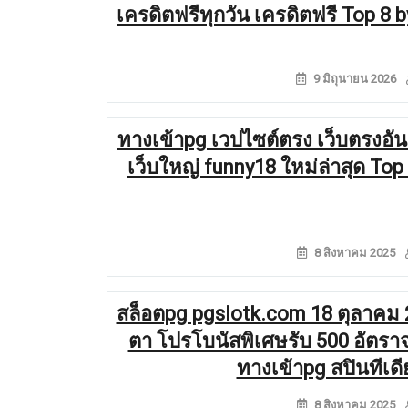
เครดิตฟรีทุกวัน เครดิตฟรี Top 8
9 มิถุนายน 2026
ทางเข้าpg เวปไซต์ตรง เว็บตรงอันด
เว็บใหญ่ funny18 ใหม่ล่าสุด To
8 สิงหาคม 2025
สล็อตpg pgslotk.com 18 ตุลาคม 25
ตา โปรโบนัสพิเศษรับ 500 อัตราจ่า
ทางเข้าpg สปินทีเดี
8 สิงหาคม 2025