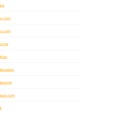
pg
ts.com
ts.com
ts.me
Kiss
kissauto
kissme
luss.com
A