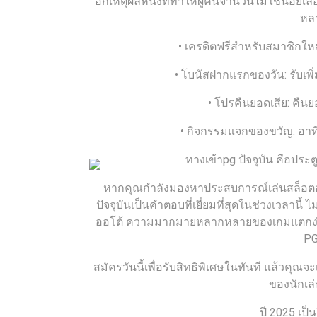
อีกเหตุผลหนึ่งที่ทำให้ผู้คนจำนวนไม่ใช้น้อยเลื
หลา
• เครดิตฟรีสำหรับสมาชิกใหม
• โบนัสฝากแรกของวัน: รับเพิ
• โปรคืนยอดเสีย: คืนย
• กิจกรรมแจกของขวัญ: อาท
ทางเข้าpg ปัจจุบัน คือประต
หากคุณกำลังมองหาประสบการณ์เล่นสล็อตออน
ปัจจุบันเป็นคำตอบที่เยี่ยมที่สุดในช่วงเวลาน
ออโต้ ความมากมายหลากหลายของเกมแตกง่าย ห
PG
สมัครวันนี้เพื่อรับสิทธิพิเศษในทันที แล้วคุณจะ
ของนักเล่
ปี 2025 เป็