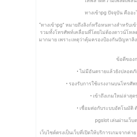
ให้พลาดความเพลิดเพลินร
ทางเข้าpg ปัจจุบัน คือ
“ทางเข้าpg” หมายถึงลิงก์หรือหนทางสำหรับเข้า
รวมทั้งโทรศัพท์เคลื่อนที่โดยไม่ต้องดาวน์โหล
มากมาย เพราะเหตุว่าคุ้มครองป้องกันปัญหาลิง
ข้อดีของก
• ไม่มีอันตรายแล้วยังปลอด
• รองรับการใช้แรงงานบนโทรศัพท์ม
• เข้าถึงเกมใหม่ล่าส
• เชื่อมต่อกับระบบอัตโนมัติ 
pgslot เล่นผ่านเว็บต
เว็บไซต์ตรงเป็นเว็บที่เปิดให้บริการเกมจากค่า