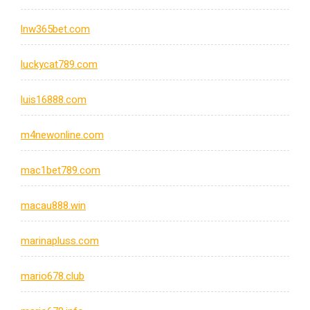
lnw365bet.com
luckycat789.com
luis16888.com
m4newonline.com
mac1bet789.com
macau888.win
marinapluss.com
mario678.club