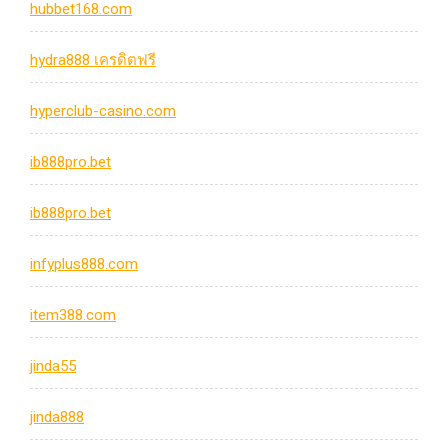
hubbet168.com
hydra888 เครดิตฟรี
hyperclub-casino.com
ib888pro.bet
ib888pro.bet
infyplus888.com
item388.com
jinda55
jinda888