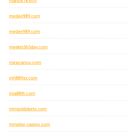
mario678.info
medee989.com
medee989.com
meekin365day.com
mexicanoo.com
mfj889xx.com
mia88th.com
mmgoldsbets.com
mmplay-casino.com