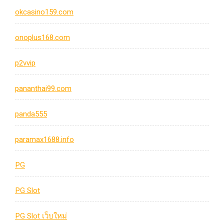
okcasino159.com
onoplus168.com
p2vvip
pananthai99.com
panda555
paramax1688.info
PG
PG Slot
PG Slot เว็บใหม่