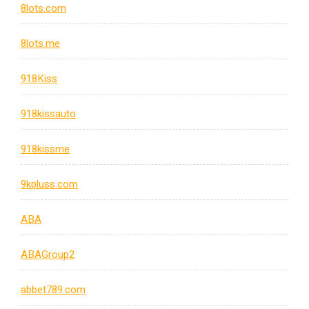
8lots.com
8lots.me
918Kiss
918kissauto
918kissme
9kpluss.com
ABA
ABAGroup2
abbet789.com