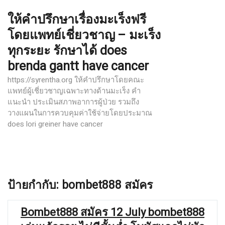
Skip
ให้คำปรึกษาเรื่องมะเร็งฟรี
to
content
โดยแพทย์เชี่ยวชาญ – มะเร็ง
ทุกระยะ รักษาได้ does
brenda gantt have cancer
https://syrentha.org ให้คำปรึกษาโดยคณะ
แพทย์ผู้เชี่ยวชาญเฉพาะทางด้านมะเร็ง คำ
แนะนำ ประเมินสภาพอาการผู้ป่วย รวมถึง
วางแผนในการควบคุมค่าใช้จ่ายโดยประมาณ
does lori greiner have cancer
ป้ายกำกับ:
bombet888 สมัคร
Bombet888 สมัคร 12 July bombet888