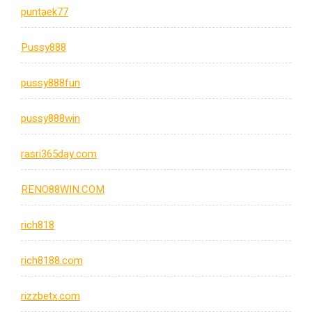
puntaek77
Pussy888
pussy888fun
pussy888win
rasri365day.com
RENO88WIN.COM
rich818
rich8188.com
rizzbetx.com