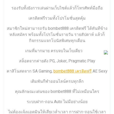
รองรับทั้งยังการเล่นผ่านเว็บไซต์แล้วก็โทรศัพท์มือถือ
เครดิตฟรีรวมทั้งโปรโมชั่นสุดคุ้ม
สมาชิกใหม่สามารถรับ bombet888 เครดิตฟรี ได้ทันทีข้าง
หลังสมัคร พร้อมทั้งโปรโมชั่นรายวัน รายสัปดาห์ แล้วก็
กิจกรรมแจกโบนัสพิเศษทุกเดือน
เกมที่มากมาย ครบจบในเว็บเดียว
สล็อตจากค่ายดัง PG, Joker, Pragmatic Play
คาสิโนสดจาก SA Gaming,
bombet888 เครดิตฟรี
AE Sexy
เดิมพันกีฬาออนไลน์ครบทุกลีก
คุณลักษณะเด่นของ bombet888 ที่ไม่เหมือนใคร
ระบบฝาก-ถอน Auto ไม่มีอย่างน้อย
ไม่ต้องแจ้งแอดมินให้เสียเวล่ำเวลา การฝาก-ถอนใช้เวลา