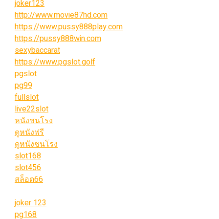
joker123
http://www.movie87hd.com
https://www.pussy888play.com
https://pussy888win.com
sexybaccarat
https://www.pgslot.golf
pgslot
pg99
fullslot
live22slot
หนังชนโรง
ดูหนังฟรี
ดูหนังชนโรง
slot168
slot456
สล็อต66
joker 123
pg168