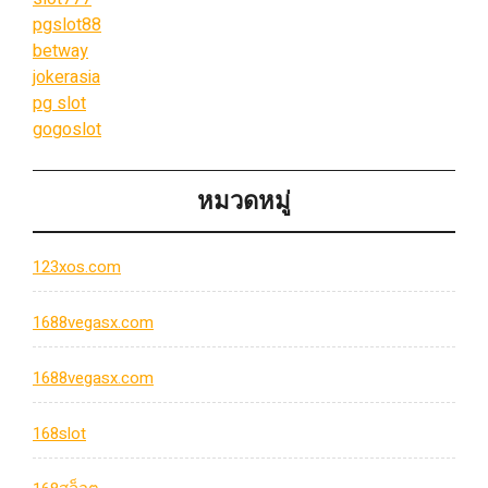
pgslot88
betway
jokerasia
pg slot
gogoslot
หมวดหมู่
123xos.com
1688vegasx.com
1688vegasx.com
168slot