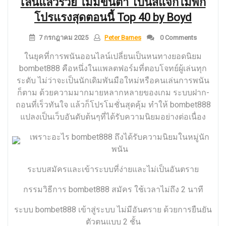
เล่นแล้วรวย ไม่มีขั้นต่ำ โบนัสแจกไม่พัก
โปรแรงสุดตอนนี้ Top 40 by Boyd
7 กรกฎาคม 2025
Peter Barnes
0 Comments
ในยุคที่การพนันออนไลน์เปลี่ยนเป็นหนทางยอดนิยม
bombet888 คือหนึ่งในแพลตฟอร์มที่ตอบโจทย์ผู้เล่นทุก
ระดับ ไม่ว่าจะเป็นนักเดิมพันมือใหม่หรือคนเล่นการพนัน
ก็ตาม ด้วยความมากมายหลากหลายของเกม ระบบฝาก-
ถอนที่เร็วทันใจ แล้วก็โปรโมชั่นสุดคุ้ม ทำให้ bombet888
แปลงเป็นเว็บอันดับต้นๆที่ได้รับความนิยมอย่างต่อเนื่อง
เพราะอะไร bombet888 ถึงได้รับความนิยมในหมู่นัก
พนัน
ระบบสมัครและเข้าระบบที่ง่ายและไม่เป็นอันตราย
กรรมวิธีการ bombet888 สมัคร ใช้เวลาไม่ถึง 2 นาที
ระบบ bombet888 เข้าสู่ระบบ ไม่มีอันตราย ด้วยการยืนยัน
ตัวตนแบบ 2 ชั้น