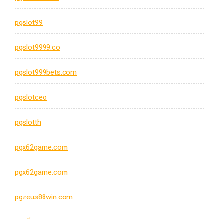
pgslot99
pgslot9999.co
pgslot999bets.com
pgslotceo
pgslotth
pgx62game.com
pgx62game.com
pgzeus88win.com