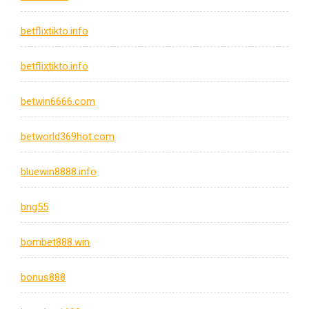
betflixtikto.info
betflixtikto.info
betwin6666.com
betworld369hot.com
bluewin8888.info
bng55
bombet888.win
bonus888