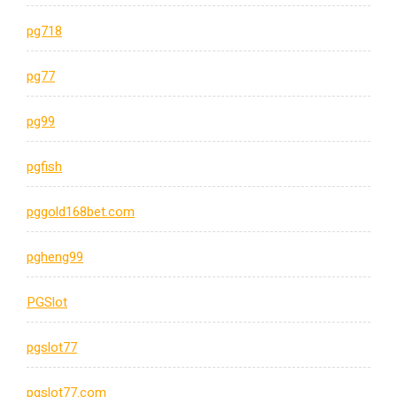
pg718
pg77
pg99
pgfish
pggold168bet.com
pgheng99
PGSlot
pgslot77
pgslot77.com