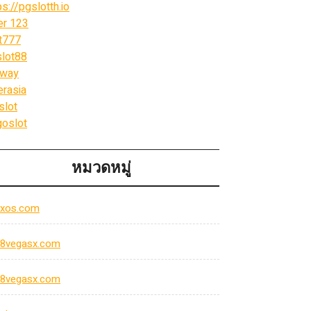
ps://pgslotth.io
er 123
t777
lot88
tway
erasia
slot
oslot
หมวดหมู่
3xos.com
8vegasx.com
8vegasx.com