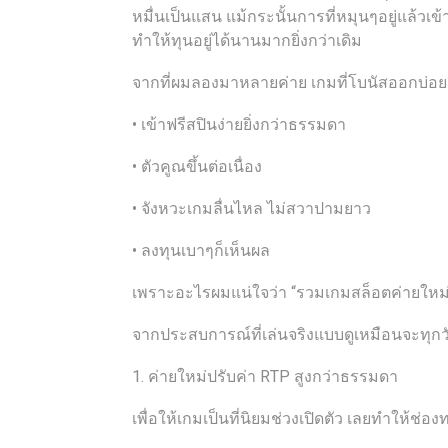
หมื่นเป็นแสน แม้กระนั้นการที่หมุนๆอยู่แล้วเข
ทำให้ทุนอยู่ได้นานมากยิ่งกว่าเดิม
จากที่ผมลองมาหลายค่าย เกมที่โบนัสออกบ่อย 
• เข้าฟรีสปินง่ายยิ่งกว่าธรรมดา
• ตัวคูณขึ้นต่อเนื่อง
• จังหวะเกมลื่นไหล ไม่สวาปามยาว
• ลงทุนเบาๆก็เห็นผล
เพราะอะไรผมแน่ใจว่า “รวมเกมสล็อตค่ายใหม่” 
จากประสบการณ์ที่เล่นจริงแบบดูเหมือนจะทุก
1. ค่ายใหม่ปรับค่า RTP สูงกว่าธรรมดา
เพื่อให้เกมเป็นที่นิยมช่วงเปิดตัว เลยทำให้ช่อ