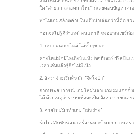
เกมใหม่จากหลายค่ายที่ผมทดลองแล้วแตกดี แตกง
ใด “ค่ายเกมสล็อตมาใหม่” ก็เลยตอบปัญหาคน
ทำไมเกมสล็อตค่ายใหม่ถึงน่าเล่นกว่าที่คิด ร
ก่อนจะไปรู้ดีว่าเกมไหนแตกดี ผมอยากแชร์ก่อน
1. ระบบเกมสดใหม่ ไม่ซ้ำๆซากๆ
ค่ายใหม่มักมีไอเดียบันเทิงใจๆฟีเจอร์ฟรีสปิน
เวลาเล่นแล้วรู้สึกไม่มีเบื่อ
2. อัตราจ่ายเริ่มต้นมัก “จิตใจป๋า”
จากประสบการณ์ เกมใหม่หลายเกมผมแตกตั้งแ
ได้ ด้วยเหตุว่าระบบเพิ่งจะเปิด จังหวะจ่ายก็เลยม
3. ค่ายใหม่มักทำเกม “เล่นง่าย”
รีลไม่สลับซับซ้อน เครื่องหมายไม่มาก เล่นคราว