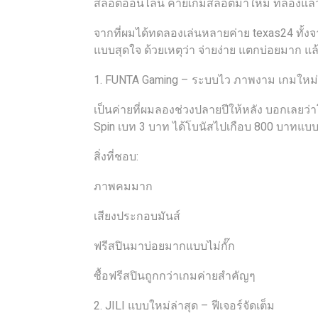
สล็อตออนไลน์ ค่ายเกมสล็อตมาใหม่ ที่ลองแล้
จากที่ผมได้ทดลองเล่นหลายค่าย texas24 ทั้ง
แบบสุดใจ ด้วยเหตุว่า จ่ายง่าย แตกบ่อยมาก แล้ว
1. FUNTA Gaming – ระบบไว ภาพงาม เกมใหม
เป็นค่ายที่ผมลองช่วงปลายปีให้หลัง บอกเลยว
Spin เบท 3 บาท ได้โบนัสไปเกือบ 800 บาทแบ
สิ่งที่ชอบ:
ภาพคมมาก
เสียงประกอบมันส์
ฟรีสปินมาบ่อยมากแบบไม่กั๊ก
ซื้อฟรีสปินถูกกว่าเกมค่ายสำคัญๆ
2. JILI แบบใหม่ล่าสุด – ฟีเจอร์จัดเต็ม