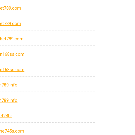
et789.com
et789.com
bet789.com
en168ss.com
en168ss.com
789.info
789.info
bet24hr
one745s.com