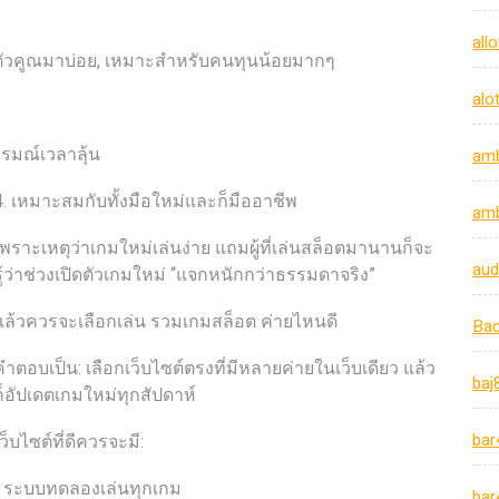
all
็ว, ตัวคูณมาบ่อย, เหมาะสำหรับคนทุนน้อยมากๆ
alo
ารมณ์เวลาลุ้น
amb
4. เหมาะสมกับทั้งมือใหม่และก็มืออาชีพ
am
เพราะเหตุว่าเกมใหม่เล่นง่าย แถมผู้ที่เล่นสล็อตมานานก็จะ
aud
รู้ว่าช่วงเปิดตัวเกมใหม่ “แจกหนักกว่าธรรมดาจริง”
แล้วควรจะเลือกเล่น รวมเกมสล็อต ค่ายไหนดี
Bac
คำตอบเป็น: เลือกเว็บไซต์ตรงที่มีหลายค่ายในเว็บเดียว แล้ว
baj
ก็อัปเดตเกมใหม่ทุกสัปดาห์
bar
เว็บไซต์ที่ดีควรจะมี:
• ระบบทดลองเล่นทุกเกม
bar