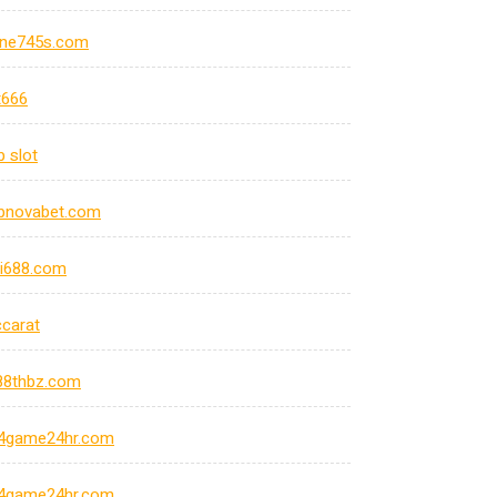
one745s.com
t666
 slot
bnovabet.com
i688.com
carat
88thbz.com
4game24hr.com
4game24hr.com