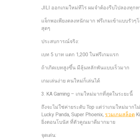
JILI ออกเกมใหม่ทีไร ผมจำต้องรีบไปลองทุกหน
แจ็กพอเพียงตลงหนักมาก ฟรีเกมเข้าแบบรัวๆโ
สุดๆ
ประสบการณ์จริง:
เบท 5 บาท แตก 1,200 ในฟรีเกมแรก
ถ้าเกิดเบทสูงขึ้น มีลุ้นหลักพันแบบเร็วมาก
เกมเล่นง่าย คนใหม่ก็เล่นได้
3. KA Gaming – เกมใหม่มากที่สุดในระยะนี้
ถึงจะไม่ใช่ค่ายระดับ Top แต่ว่าเกมใหม่มากไม
Lucky Panda, Super Phoenix,
รวมเกมสล็อต
Ki
ยิ่งตอนโบนัส ที่ตัวคูณมาดีมากมาย
จุดเด่น: