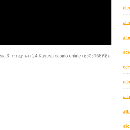
abb
abb
ace
ad
sia 3 กรกฎาคม 24 Karissa casino online เฮงจิง168ที่ฮิต
ad
adm
adm
all
all