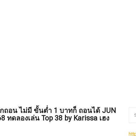
ถอน ไม่มี ขั้นต่ำ 1 บาทก็ ถอนได้ JUN
68 ทดลองเล่น Top 38 by Karissa เฮง
htt