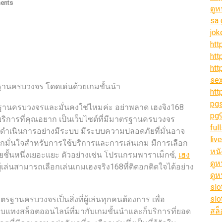
ents
ดูห
sa 
jok
htt
htt
htt
sex
ฐานครบวงจร โดดเด่นด้วยเกมขั้นนำ
htt
pgs
ฐานครบวงจรและมั่นคงใช่ไหมค่ะ อย่าพลาด เฮงจิง168
pg
็บริการที่คุณอยาก เป็นเว็บไซต์ที่มีมาตรฐานครบวงจร
ful
ดำเนินการอย่างมีระบบ มีระบบความปลอดภัยที่มั่นอาจ
liv
่นมั่นอกมั่นใจสำหรับการใช้บริการและการเล่นเกม มีการเลือก
หน
ชั้นหนึ่งเยอะแยะ ตัวอย่างเช่น โปรแกรมพาราเม็กซ์,
เฮง
ดูห
ผู้เล่นสามารถเลือกเล่นเกมเฮงจริง168ที่ติดอกติดใจได้อย่าง
ดูห
slo
slo
ฐานครบวงจรเป็นสิ่งที่ผู้เล่นทุกคนต้องการ เพื่อ
สล
ว็บแทงสล็อตออนไลน์ที่มากับเกมขั้นนำและก็บริการที่ยอด