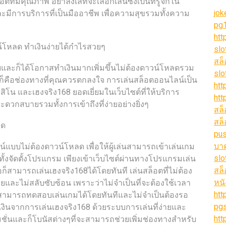
่มีคุณภาพ อย่าลังเลที่จะเลือกเล่นซึ่งเป็นที่รู้จักใน
jok
มีการบริการที่เป็นมืออาชีพ เพื่อความสุขรวมทั้งความ
pg
htt
น์โหลด ทำเงินง่ายได้กำไรสวยๆ
slo
สล
ละก็ได้โอกาสทำเงินมากเพิ่มขึ้นไม่ต้องดาวน์โหลดรวม
slo
68 ก็คือช่องทางที่คุณควรตกลงใจ การเล่นสล็อตออนไลน์เป็น
htt
ิโน และเฮงจริง168 ยอดเยี่ยมในเว็บไซต์ที่ให้บริการ
htt
ดวกสบายรวมทั้งการเข้าถึงที่ง่ายอย่างยิ่งๆ
สล
สล
ลด
pu
บา
น์แบบไม่ต้องดาวน์โหลด เพื่อให้ผู้เล่นสามารถเข้าเล่นเกม
slo
้งจัดตั้งโปรแกรม เพียงเข้าเว็บไซต์ผ่านทางโปรแกรมเล่น
สล
ก็สามารถเล่นเฮงจริง168ได้โดยทันที เล่นสล็อตที่ไม่ต้อง
หนั
ละไม่สลับซับซ้อน เพราะว่าไม่จำเป็นที่จะต้องใช้เวลา
htt
นสามารถทดสอบเล่นเกมได้โดยทันทีและไม่จำเป็นต้องรอ
pgs
ทำเงินจากการเล่นเฮงจริง168 ด้วยระบบการเล่นที่ง่ายและ
htt
มชั่นและก็โบนัสต่างๆที่จะสามารถช่วยเพิ่มช่องทางสำหรับ