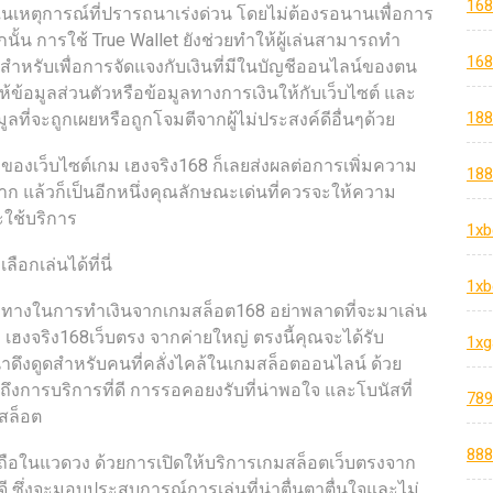
168
นเหตุการณ์ที่ปรารถนาเร่งด่วน โดยไม่ต้องรอนานเพื่อการ
ั้น การใช้ True Wallet ยังช่วยทำให้ผู้เล่นสามารถทำ
168
ำหรับเพื่อการจัดแจงกับเงินที่มีในบัญชีออนไลน์ของตน
ให้ข้อมูลส่วนตัวหรือข้อมูลทางการเงินให้กับเว็บไซต์ และ
188
ลที่จะถูกเผยหรือถูกโจมตีจากผู้ไม่ประสงค์ดีอื่นๆด้วย
ของเว็บไซต์เกม เฮงจริง168 ก็เลยส่งผลต่อการเพิ่มความ
188
ก แล้วก็เป็นอีกหนึ่งคุณลักษณะเด่นที่ควรจะให้ความ
ะใช้บริการ
1xb
ือกเล่นได้ที่นี่
1xb
องทางในการทำเงินจากเกมสล็อต168 อย่าพลาดที่จะมาเล่น
ม เฮงจริง168เว็บตรง จากค่ายใหญ่ ตรงนี้คุณจะได้รับ
1x
่าดึงดูดสำหรับคนที่คลั่งไคล้ในเกมสล็อตออนไลน์ ด้วย
ารบริการที่ดี การรอคอยงรับที่น่าพอใจ และโบนัสที่
789
สล็อต
888
่านับถือในแวดวง ด้วยการเปิดให้บริการเกมสล็อตเว็บตรงจาก
พีจี ซึ่งจะมอบประสบการณ์การเล่นที่น่าตื่นตาตื่นใจและไม่