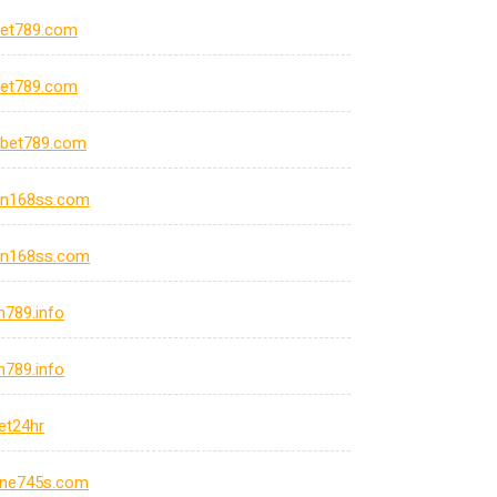
et789.com
et789.com
bet789.com
en168ss.com
en168ss.com
789.info
789.info
bet24hr
one745s.com