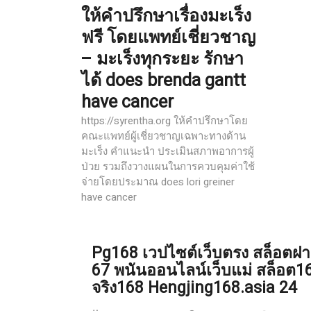
Skip
ให้คำปรึกษาเรื่องมะเร็ง
to
ฟรี โดยแพทย์เชี่ยวชาญ
content
– มะเร็งทุกระยะ รักษา
ได้ does brenda gantt
have cancer
https://syrentha.org ให้คำปรึกษาโดย
คณะแพทย์ผู้เชี่ยวชาญเฉพาะทางด้าน
มะเร็ง คำแนะนำ ประเมินสภาพอาการผู้
ป่วย รวมถึงวางแผนในการควบคุมค่าใช้
จ่ายโดยประมาณ does lori greiner
have cancer
Pg168 เวปไซต์เว็บตรง สล็อตฝาก
67 พนันออนไลน์เว็บแม่ สล็อต1
จริง168 Hengjing168.asia 24