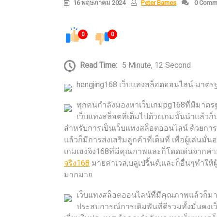
16 พฤษภาคม 2024
Peter Barnes
0 Comm
0
0
Read Time:
5 Minute, 12 Second
hengjing168 เว็บแทงสล็อตออนไลน์ มาตร
ทุกคนกำลังมองหาเว็บเกมpg168ที่มีมาตร
เว็บแทงสล็อตที่เต็มไปด้วยเกมขั้นนำแล้วก
สำหรับการเป็นเว็บแทงสล็อตออนไลน์ ด้วยการ
แล้วก็มีการส่งเสริมลูกค้าที่เต็มที่ เพื่อผู้เล
เกมเฮงจิง168ที่มีคุณภาพและก็โดดเด่นจากค่าย
จริง168
มายค่าเวล,บลูเปริ้นต์,และก็อื่นๆทำให้
มากมาย
เว็บแทงสล็อตออนไลน์ที่มีคุณภาพแล้วก็มาตร
ประสบการณ์การเดิมพันที่ดีรวมทั้งมั่นคงเ