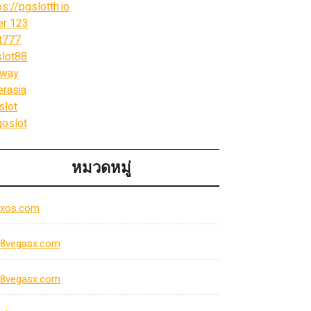
ps://pgslotth.io
er 123
t777
lot88
tway
erasia
slot
oslot
หมวดหมู่
3xos.com
8vegasx.com
8vegasx.com