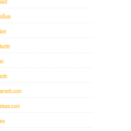
slot
สล็อต
bet
betth
et
etth
gameth.com
pluss.com
pg