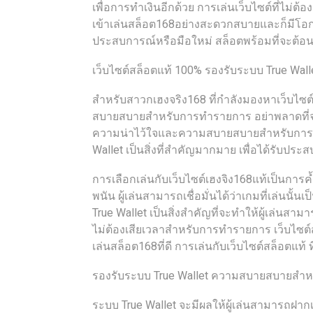
เพื่อการทำเงินอีกด้วย การเล่นเว็บไซต์ที่ไม่ต
เข้าเล่นสล็อต168อย่างสะดวกสบายและก็มีโอกาสท
ประสบการณ์หรือมือใหม่ สล็อตพร้อมที่จะต้อนร
เว็บไซต์สล็อตแท้ 100% รองรับระบบ True Wal
สำหรับสาวกเฮงจริง168 ที่กำลังมองหาเว็บไซต
สบายสบายสำหรับการทำรายการ อย่าพลาดที่จะล
ความน่าไว้ใจและความสบายสบายสำหรับการทำร
Wallet เป็นสิ่งที่สำคัญมากมาย เพื่อได้รับประ
การเลือกเล่นกับเว็บไซต์เฮงจิง168แท้เป็นกา
พนัน ผู้เล่นสามารถเชื่อมั่นได้ว่าเกมที่เล่น
True Wallet เป็นสิ่งสำคัญที่จะทำให้ผู้เล่นสา
ไม่ต้องเสียเวลาสำหรับการทำรายการ เว็บไซต
เล่นสล็อต168ที่ดี การเล่นกับเว็บไซต์สล็อตแท้
รองรับระบบ True Wallet ความสบายสบายสำห
ระบบ True Wallet จะมีผลให้ผู้เล่นสามารถฝากเงิ