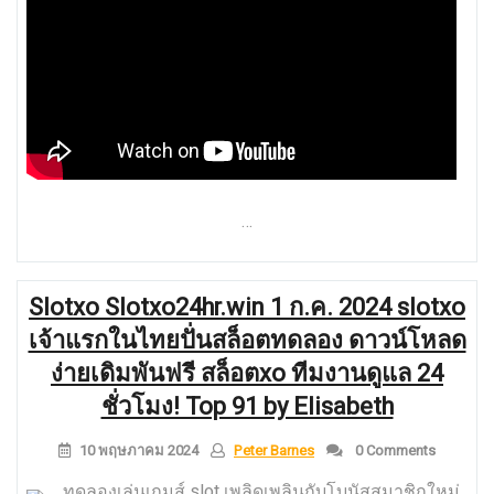
…
Slotxo Slotxo24hr.win 1 ก.ค. 2024 slotxo
เจ้าแรกในไทยปั่นสล็อตทดลอง ดาวน์โหลด
ง่ายเดิมพันฟรี สล็อตxo ทีมงานดูแล 24
ชั่วโมง! Top 91 by Elisabeth
10 พฤษภาคม 2024
Peter Barnes
0 Comments
ทดลองเล่นเกมส์ slot เพลิดเพลินกับโบนัสสมาชิกใหม่