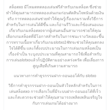
สล็อตxo มีโหมดทดลองเล่นฟรีสำหรับเกมสล็อต ซึ่งช่วย
ทำให้คุณสามารถทดลองเล่นเกมก่อนตัดสินใจพนันด้วยเงิน
จริง การทดลองเล่นช่วยทำให้คุณรู้เรื่องเกมรวมทั้งวิธีการ
สำหรับในการเล่นได้ดีขึ้น และก็อ่านรีวิวและก็ข้อเสนอแนะ
เกี่ยวกับเกมสล็อตxoจากผู้เล่นคนอื่นสามารถช่วยให้คุณ
เลือกเกมสล็อตที่มีโอกาสสำหรับในการชนะรางวัลเยอะขึ้น
การทราบเนื้อหาเกี่ยวกับเกมslotxo24hrจะช่วยให้คุณตกลง
ใจได้ดีขึ้น และก็ตั้งงบประมาณในการเล่นเกมสล็อตเป็น
เรื่องจำเป็น ระบุงบประมาณที่คุณสามารถใช้เพื่อสำหรับ
การเล่นslotxoแล้วก็ปฏิบัติตามอย่างเคร่งครัด เพื่อเลี่ยงการ
สูญเสียที่เกินความสามารถ
แนวทางการทำธุรกรรมฝาก-ถอนออโต้กับ slotxo
วิธีการทำธุรกรรมฝาก-ถอนเป็นหัวใจหลักสำหรับในการ
เล่นสล็อตxo การเลือกเว็บที่มีระบบฝาก-ถอนออโต้ที่เร็ว
และก็สะดวกจะช่วยทำให้คุณสามารถเพลิดเพลินเจริญใจ
กับการเล่นเกมได้อย่างมาก