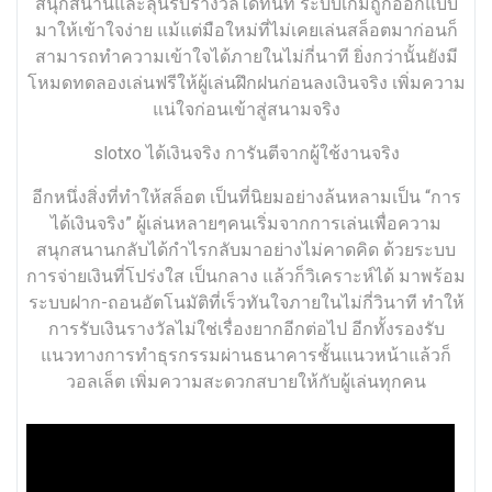
สนุกสนานและลุ้นรับรางวัลได้ทันที ระบบเกมถูกออกแบบ
มาให้เข้าใจง่าย แม้แต่มือใหม่ที่ไม่เคยเล่นสล็อตมาก่อนก็
สามารถทำความเข้าใจได้ภายในไม่กี่นาที ยิ่งกว่านั้นยังมี
โหมดทดลองเล่นฟรีให้ผู้เล่นฝึกฝนก่อนลงเงินจริง เพิ่มความ
แน่ใจก่อนเข้าสู่สนามจริง
slotxo ได้เงินจริง การันตีจากผู้ใช้งานจริง
อีกหนึ่งสิ่งที่ทำให้สล็อต เป็นที่นิยมอย่างล้นหลามเป็น “การ
ได้เงินจริง” ผู้เล่นหลายๆคนเริ่มจากการเล่นเพื่อความ
สนุกสนานกลับได้กำไรกลับมาอย่างไม่คาดคิด ด้วยระบบ
การจ่ายเงินที่โปร่งใส เป็นกลาง แล้วก็วิเคราะห์ได้ มาพร้อม
ระบบฝาก-ถอนอัตโนมัติที่เร็วทันใจภายในไม่กี่วินาที ทำให้
การรับเงินรางวัลไม่ใช่เรื่องยากอีกต่อไป อีกทั้งรองรับ
แนวทางการทำธุรกรรมผ่านธนาคารชั้นแนวหน้าแล้วก็
วอลเล็ต เพิ่มความสะดวกสบายให้กับผู้เล่นทุกคน