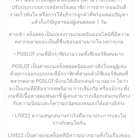
ความอยากของผู้เล่นได้เป็นอย่างดี ไม่ว่าจะเป็นการ
ปรับปรุงระบบการสมัครเป็นสมาชิก การฝาก-ถอนเงินที่
รวดเร็วทันใจ หรือการให้บริการลูกค้าที่พร้อมตอบปัญหา
แล้วก็แก้ปัญหาของผู้เล่นตลอด 1 วัน
ทางเข้า สล็อตxo เป็นแหล่งรวมเกมพนันออนไลน์ที่มีความ
หลากหลายและเป็นที่ชื่นชอบอย่างมากในวงการเกม
• PGSLOT เกมที่มีกราฟิกงามรวมทั้งฟีเจอร์พิเศษมาก
PGSLOT เป็นค่ายเกมสล็อตยอดนิยมอย่างยิ่งในหมู่ผู้เล่น
ด้วยการออกแบบเกมที่มีกราฟิกที่สวยแล้วก็ฟีเจอร์พิเศษที่
หลากหลาย PGSLOT มีเกมให้เลือกเล่นจำนวนมาก ไม่ว่า
จะเป็นเกมที่มีธีมจากเทพนิยาย การเสี่ยงภัย หรือแม้กระทั้ง
เกมที่มีเนื้อหาสุดแฟนตาซี ผู้เล่นสามารถเลือกเล่นเกมที่ตรง
กับความนิยมและก็ความถนัดของตนเองได้อย่างอิสระ
• LIVE22 ความสนุกสนานร่าเริงที่นานาประการและไม่
ราวกับคนใดกัน
LIVE22 เป็นค่ายเกมสล็อตที่มีความมากมายทั้งในเรื่องของ