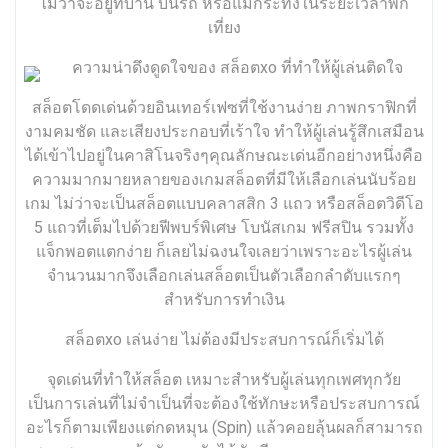
ไม่ว่าจะอยู่ที่บ้าน บนรถ หรือแม้กระทั้งในระยะเวลาพัก
เที่ยง
ความน่าดึงดูดใจของ สล็อตxo ที่ทำให้ผู้เล่นติดใจ
สล็อตโดดเด่นด้วยอินเทอร์เฟซที่ใช้งานง่าย ภาพกราฟิกที่
งามคมชัด และเสียงประกอบที่เร้าใจ ทำให้ผู้เล่นรู้สึกเสมือน
ได้เข้าไปอยู่ในคาสิโนจริงๆคุณลักษณะเด่นอีกอย่างหนึ่งคือ
ความมากมายหลายของเกมสล็อตที่มีให้เลือกเล่นนับร้อย
เกม ไม่ว่าจะเป็นสล็อตแบบคลาสสิก 3 แถว หรือสล็อตวิดีโอ
5 แถวที่เต็มไปด้วยฟีพบร์พิเศษ โบนัสเกม ฟรีสปิน รวมทั้ง
แจ็กพอตแตกง่าย ก็เลยไม่ฉงนใจเลยว่าเพราะอะไรผู้เล่น
จำนวนมากจึงเลือกเล่นสล็อตเป็นตัวเลือกลำดับแรกๆ
สำหรับการทำเงิน
สล็อตxo เล่นง่าย ไม่ต้องมีประสบการณ์ก็เริ่มได้
จุดเด่นที่ทำให้สล็อต เหมาะสำหรับผู้เล่นทุกเพศทุกวัย
เป็นการเล่นที่ไม่จำเป็นที่จะต้องใช้ทักษะหรือประสบการณ์
อะไรก็ตามเพียงแต่กดหมุน (Spin) แล้วคอยลุ้นผลก็สามารถ