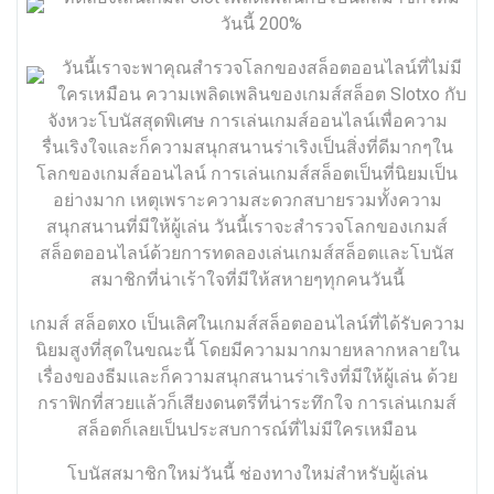
วันนี้ 200%
วันนี้เราจะพาคุณสำรวจโลกของสล็อตออนไลน์ที่ไม่มี
ใครเหมือน ความเพลิดเพลินของเกมส์สล็อต Slotxo กับ
จังหวะโบนัสสุดพิเศษ การเล่นเกมส์ออนไลน์เพื่อความ
รื่นเริงใจและก็ความสนุกสนานร่าเริงเป็นสิ่งที่ดีมากๆใน
โลกของเกมส์ออนไลน์ การเล่นเกมส์สล็อตเป็นที่นิยมเป็น
อย่างมาก เหตุเพราะความสะดวกสบายรวมทั้งความ
สนุกสนานที่มีให้ผู้เล่น วันนี้เราจะสำรวจโลกของเกมส์
สล็อตออนไลน์ด้วยการทดลองเล่นเกมส์สล็อตและโบนัส
สมาชิกที่น่าเร้าใจที่มีให้สหายๆทุกคนวันนี้
เกมส์ สล็อตxo เป็นเลิศในเกมส์สล็อตออนไลน์ที่ได้รับความ
นิยมสูงที่สุดในขณะนี้ โดยมีความมากมายหลากหลายใน
เรื่องของธีมและก็ความสนุกสนานร่าเริงที่มีให้ผู้เล่น ด้วย
กราฟิกที่สวยแล้วก็เสียงดนตรีที่น่าระทึกใจ การเล่นเกมส์
สล็อตก็เลยเป็นประสบการณ์ที่ไม่มีใครเหมือน
โบนัสสมาชิกใหม่วันนี้ ช่องทางใหม่สำหรับผู้เล่น