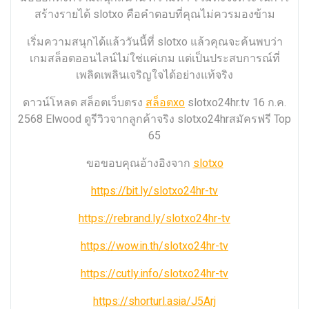
สร้างรายได้ slotxo คือคำตอบที่คุณไม่ควรมองข้าม
เริ่มความสนุกได้แล้ววันนี้ที่ slotxo แล้วคุณจะค้นพบว่า
เกมสล็อตออนไลน์ไม่ใช่แค่เกม แต่เป็นประสบการณ์ที่
เพลิดเพลินเจริญใจได้อย่างแท้จริง
ดาวน์โหลด สล็อตเว็บตรง
สล็อตxo
slotxo24hr.tv 16 ก.ค.
2568 Elwood ดูรีวิวจากลูกค้าจริง slotxo24hrสมัครฟรี Top
65
ขอขอบคุณอ้างอิงจาก
slotxo
https://bit.ly/slotxo24hr-tv
https://rebrand.ly/slotxo24hr-tv
https://wow.in.th/slotxo24hr-tv
https://cutly.info/slotxo24hr-tv
https://shorturl.asia/J5Arj