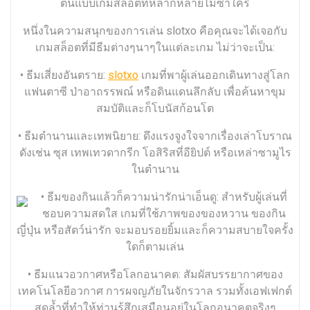
ต้นแบบเกมสล็อตที่หลากหลายไม่ซ้ำใคร
หนึ่งในความสนุกของการเล่น slotxo คือคุณจะได้เจอกับ
เกมสล็อตที่มีธีมต่างๆนาๆในแต่ละเกม ไม่ว่าจะเป็น:
• ธีมเสี่ยงอันตราย:
slotxo
เกมที่พาผู้เล่นออกเดินทางสู่โลก
แฟนตาซี ป่าอาถรรพณ์ หรือดินแดนลึกลับ เพื่อค้นหาขุม
สมบัติและก็โบนัสก้อนโต
• ธีมตำนานและเทพนิยาย: ดึงแรงจูงใจจากเรื่องเล่าโบราณ
ดังเช่น ซุส เทพเทวดากรีก โอสิริสที่อียิปต์ หรือเหล่าซามูไร
ในตำนาน
• ธีมของกินแล้วก็ความน่ารักน่าเอ็นดู: สำหรับผู้เล่นที่
ชอบความสดใส เกมที่ใช้ภาพของของหวาน ของกิน
ญี่ปุ่น หรือสัตว์น่ารัก จะมอบรอยยิ้มและก็ความสบายใจครั้ง
ใดก็ตามเล่น
• ธีมแนวอวกาศหรือโลกอนาคต: สัมผัสบรรยากาศของ
เทคโนโลยีอวกาศ การผจญภัยในจักรวาล รวมทั้งเอฟเฟกต์
สุดล้ำที่ทำให้ท่านรู้สึกเสมือนอยู่ในโลกอนาคตจริงๆ