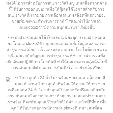
ทั้งได้โอกาสสำหรับการชนะรางวัลใหญ่ เกมสล็อตจากค่าย
นี้ได้รับการออกแบบมาเพื่อให้ผู้เล่นได้โอกาสสำหรับการ
ชนะรางวัลที่มากมาย การเลือกเล่นเกมสล็อตที่แตกง่ายจะ
ช่วยเพิ่มจังหวะสำหรับการทำกำไรและทำให้การเล่น
เกมslotxo24hrมีความสนุกสนานร่าเริงยิ่งขึ้น
• ระบบฝาก-ถอนออโต้ เร็วและไม่มีสะดุด: ระบบฝาก-ถอน
ออโต้ของ slotxo24hr ถูกออกแบบมาเพื่อให้ผู้เล่นสามารถ
ทำธุรกรรมได้อย่างเร็วและสะดวกสบาย โดยไม่ต้องรอนาน
หรือพบเจอกับปัญหาการทำธุรกรรมที่ช้า การฝากรวมทั้ง
เบิกเงินจะปฏิบัติการโดยทันที ทำให้คุณสามารถมุ่งเน้นไปที่
การเล่นเกมslotxoและการบันเทิงใจได้อย่างเต็มเปี่ยม
• บริการลูกค้า 24 ชั่วโมง พร้อมช่วยเสมอ: สล็อตxo มี
คณะทำงานบริการลูกค้าที่พร้อมให้ความให้การช่วย
เหลือตลอด 24 ชั่วโมง ถ้าคุณมีปัญหาหรือปริศนาเกี่ยวกับ
การเล่นเกมหรือกระบวนการทำธุรกรรม คณะทำงานของ
เราพร้อมที่จะช่วยคุณแก้ไขแล้วก็ให้คำแนะนำที่ดีที่สุด เพื่อ
คุณได้รับประสบการณ์การเล่นslotxoที่เหมาะสมที่สุด