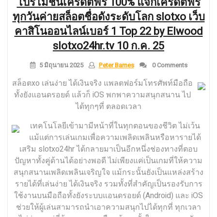
โปรโมชั่นเครดิตฟรี 100% แจกเครดิตฟรี
ทุกวันค่ายสล็อตชื่อดังระดับโลก slotxo เว็บ
คาสิโนออนไลน์เบอร์ 1 Top 22 by Elwood
slotxo24hr.tv 10 ก.ค. 25
5 มิถุนายน 2025
Peter Barnes
0 Comments
สล็อตxo เล่นง่าย ได้เงินจริง แพลตฟอร์มโทรศัพท์มือถือ
ทั้งยังแอนดรอยด์ แล้วก็ iOS พกพาความสนุกสนาน ไป
ได้ทุกๆที่ ตลอดเวลา
เทคโนโลยีเข้ามามีหน้าที่ในทุกตอนของชีวิต ไม่เว้น
แม้แต่การเล่นเกมเพื่อความเพลิดเพลินหรือหารายได้
เสริม slotxo24hr ได้กลายมาเป็นอีกหนึ่งช่องทางที่ตอบ
ปัญหาทั้งคู่ด้านได้อย่างพอดี ไม่เพียงแค่เป็นเกมที่ให้ความ
สนุกสนานเพลิดเพลินเจริญใจ แม้กระนั้นยังเป็นแหล่งสร้าง
รายได้ที่เล่นง่าย ได้เงินจริง รวมทั้งที่สำคัญเป็นรองรับการ
ใช้งานบนมือถือทั้งยังระบบแอนดรอยด์ (Android) และ iOS
ช่วยให้ผู้เล่นสามารถนำเอาความสนุกไปได้ทุกที่ ทุกเวลา