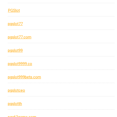
PGSlot
pgslot77
pgslot77.com
pgslot99
pgslot9999.co
pgslot999bets.com
pgslotceo
pgslotth
pgx62game.com