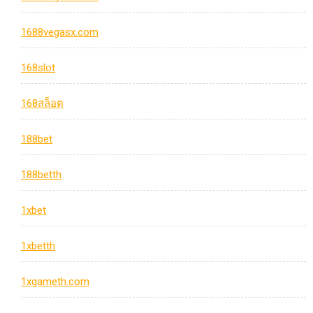
1688vegasx.com
168slot
168สล็อต
188bet
188betth
1xbet
1xbetth
1xgameth.com