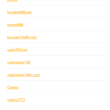
bombet888.win
bonus888
boonlert1688.com
carlo999.net
cashgame168
cashgame168x.com
Casino
chang7777