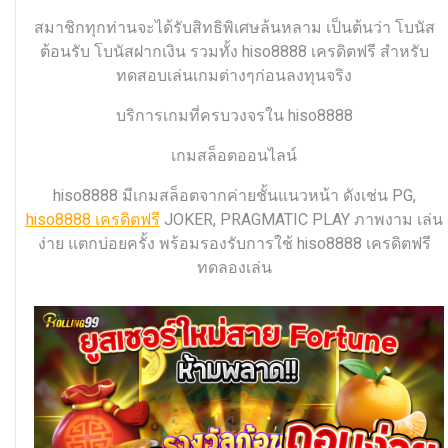
สมาชิกทุกท่านจะได้รับสิทธิพิเศษล้นหลาม เป็นต้นว่า โบนัส
ต้อนรับ โบนัสฝากเงิน รวมทั้ง hiso8888 เครดิตฟรี สำหรับ
ทดสอบเล่นเกมต่างๆก่อนลงทุนจริง
บริการเกมที่ครบวงจรใน hiso8888
เกมสล็อตออนไลน์
hiso8888 มีเกมสล็อตจากค่ายชั้นแนวหน้า ดังเช่น PG,
hiso8888 เครดิตฟรี
JOKER, PRAGMATIC PLAY ภาพงาม เล่น
ง่าย แตกบ่อยครั้ง พร้อมรองรับการใช้ hiso8888 เครดิตฟรี
ทดลองเล่น