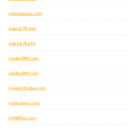
marinapluss.com
mario678.club
mario678.info
medee989.com
medee989.com
meekin365day.com
mexicanoo.com
mfj889xx.com