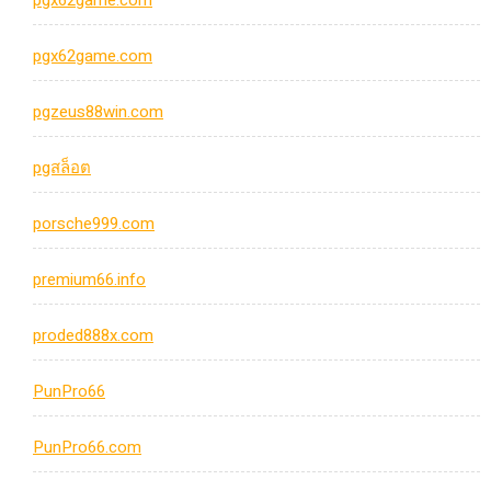
pgx62game.com
pgzeus88win.com
pgสล็อต
porsche999.com
premium66.info
proded888x.com
PunPro66
PunPro66.com