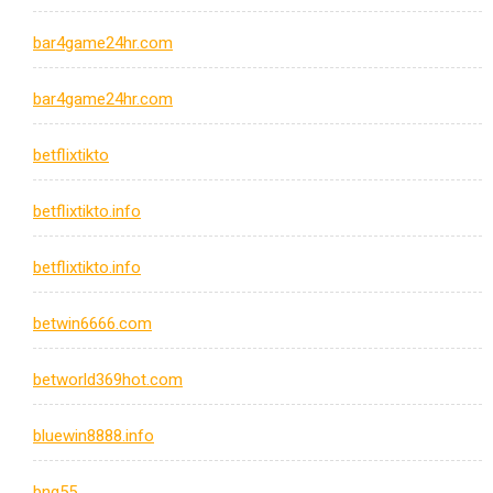
bar4game24hr.com
bar4game24hr.com
betflixtikto
betflixtikto.info
betflixtikto.info
betwin6666.com
betworld369hot.com
bluewin8888.info
bng55