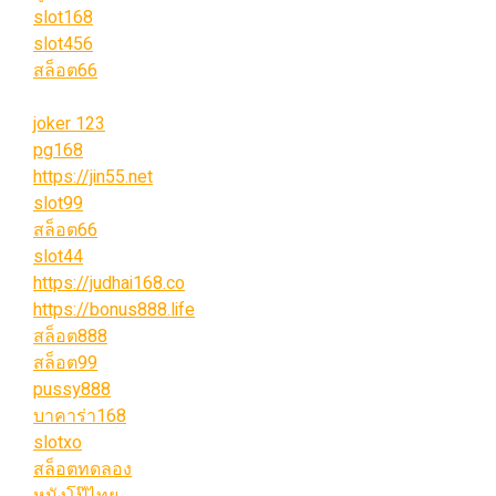
slot168
slot456
สล็อต66
joker 123
pg168
https://jin55.net
slot99
สล็อต66
slot44
https://judhai168.co
https://bonus888.life
สล็อต888
สล็อต99
pussy888
บาคาร่า168
slotxo
สล็อตทดลอง