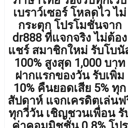
ภาษาไทย รองรับทุกเว็บ
เบราว์เซอร์ โหลดไว ไม่
กระตุก โปรโมชั่นจาก
dr888 ที่แจกจริง ไม่ต้อง
แชร์ สมาชิกใหม่ รับโบนั
100% สูงสุด 1,000 บาท
ฝากแรกของวัน รับเพิ่ม
10% คืนยอดเสีย 5% ทุก
สัปดาห์ แจกเครดิตเล่นฟร
ทุกวี่วัน เชิญชวนเพื่อน รั
ค่าคอมมิชชั่น 0.8% โปร