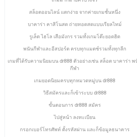
เกมมากมายครบวงจร
สล็อตออนไลน์ แตกง่าย จากค่ายเกมชั้นหนึ่ง
บาคาร่า คาสิโนสด ถ่ายทอดสดแบบเรียลไทม์
รูเล็ต ไฮโล เสือมังกร รวมทั้งเกมโต๊ะยอดฮิต
พนันกีฬาและอีสปอร์ต ครบทุกแมตช์รวมทั้งทุกลีก
เกมที่ได้รับความนิยมบน dr888 ตัวอย่างเช่น สล็อต บาคาร่า พ
กีฬา
เกมยอดนิยมครบทุกหมวดหมู่บน dr888
วิธีสมัครและก็เข้าระบบ dr888
ขั้นตอนการ dr888 สมัคร
ไปสู่หน้า ลงทะเบียน
กรอกเบอร์โทรศัพท์ ตั้งรหัสผ่าน และก็ข้อมูลธนาคาร