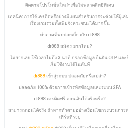
ติดตามโปรโมชั่นใหม่ๆเพื่อไม่พลาดสิทธิพิเศษ
เทคนิค: การใช้เครดิตฟรีอย่างมีแผนสำหรับการจะช่วยให้ผู้เล่นร
เรื่องเกมรวมทั้งเพิ่มจังหวะชนะได้มากขึ้น
คำถามที่พบบ่อยเกี่ยวกับ dr888
dr888 สมัคร ยากไหม?
ไม่ยากเลย ใช้เวลาไม่ถึง 3 นาที กรอกข้อมูล ยืนยัน OTP และก
เริ่มใช้งานได้ในทันที
dr888
เข้าสู่ระบบ ปลอดภัยหรือเปล่า?
ปลอดภัย 100% ด้วยการเข้ารหัสข้อมูลและระบบ 2FA
dr888 เครดิตฟรี ถอนเงินได้จริงหรือ?
สามารถถอนได้จริง ถ้าหากทำตามอย่างเงื่อนไขกระบวนการ
เทิร์นที่ระบุ