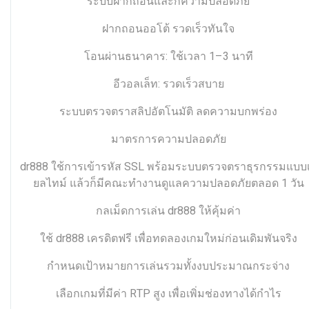
ระบบฝากถอนและก็ความปลอดภัย
ฝากถอนออโต้ รวดเร็วทันใจ
โอนผ่านธนาคาร: ใช้เวลา 1–3 นาที
อีวอลเล็ท: รวดเร็วสบาย
ระบบตรวจตราสลิปอัตโนมัติ ลดความบกพร่อง
มาตรการความปลอดภัย
dr888 ใช้การเข้ารหัส SSL พร้อมระบบตรวจตราธุรกรรมแบบเ
ยลไทม์ แล้วก็มีคณะทำงานดูแลความปลอดภัยตลอด 1 วัน
กลเม็ดการเล่น dr888 ให้คุ้มค่า
ใช้ dr888 เครดิตฟรี เพื่อทดลองเกมใหม่ก่อนเดิมพันจริง
กำหนดเป้าหมายการเล่นรวมทั้งงบประมาณกระจ่าง
เลือกเกมที่มีค่า RTP สูง เพื่อเพิ่มช่องทางได้กำไร