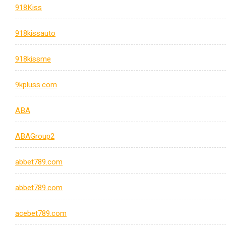
918Kiss
918kissauto
918kissme
9kpluss.com
ABA
ABAGroup2
abbet789.com
abbet789.com
acebet789.com