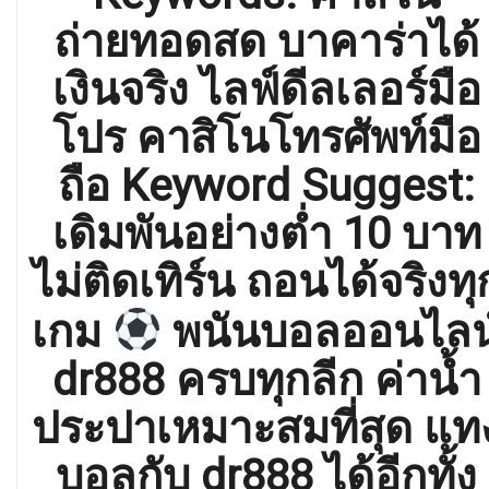
ถ่ายทอดสด บาคาร่าได้
เงินจริง ไลฟ์ดีลเลอร์มือ
โปร คาสิโนโทรศัพท์มือ
ถือ Keyword Suggest:
เดิมพันอย่างต่ำ 10 บาท
ไม่ติดเทิร์น ถอนได้จริงทุ
เกม
พนันบอลออนไลน
dr888 ครบทุกลีก ค่าน้ำ
ประปาเหมาะสมที่สุด แท
บอลกับ dr888 ได้อีกทั้ง