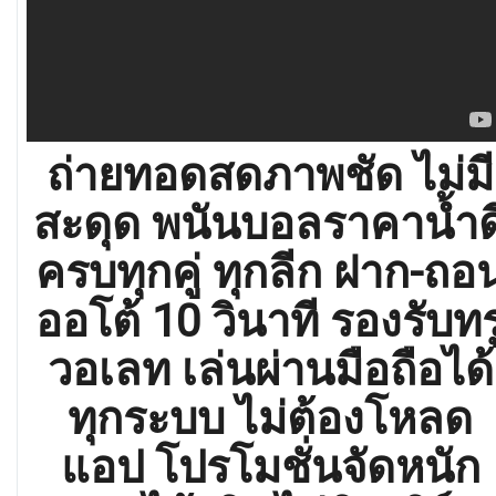
ถ่ายทอดสดภาพชัด ไม่มี
สะดุด พนันบอลราคาน้ำด
ครบทุกคู่ ทุกลีก ฝาก-ถอ
ออโต้ 10 วินาที รองรับทร
วอเลท เล่นผ่านมือถือได้
ทุกระบบ ไม่ต้องโหลด
แอป โปรโมชั่นจัดหนัก