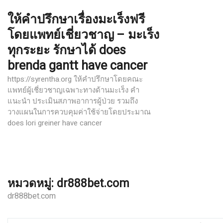
Skip
ให้คำปรึกษาเรื่องมะเร็งฟรี
to
content
โดยแพทย์เชี่ยวชาญ – มะเร็ง
ทุกระยะ รักษาได้ does
brenda gantt have cancer
https://syrentha.org ให้คำปรึกษาโดยคณะ
แพทย์ผู้เชี่ยวชาญเฉพาะทางด้านมะเร็ง คำ
แนะนำ ประเมินสภาพอาการผู้ป่วย รวมถึง
วางแผนในการควบคุมค่าใช้จ่ายโดยประมาณ
does lori greiner have cancer
หมวดหมู่:
dr888bet.com
dr888bet.com