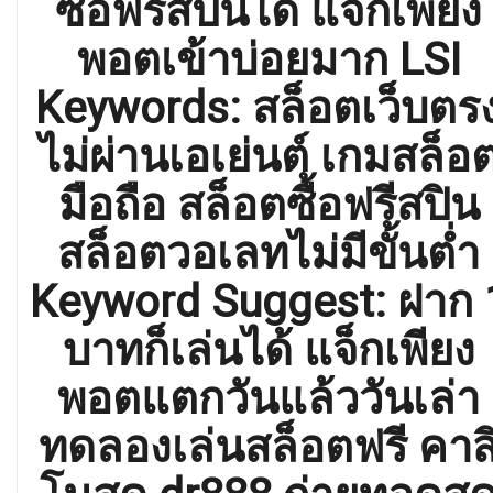
ซื้อฟรีสปินได้ แจ็กเพียง
พอตเข้าบ่อยมาก LSI
Keywords: สล็อตเว็บตร
ไม่ผ่านเอเย่นต์ เกมสล็อ
มือถือ สล็อตซื้อฟรีสปิน
สล็อตวอเลทไม่มีขั้นต่ำ
Keyword Suggest: ฝาก 
บาทก็เล่นได้ แจ็กเพียง
พอตแตกวันแล้ววันเล่า
ทดลองเล่นสล็อตฟรี คาส