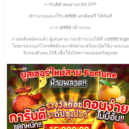
การันตีตัวตนผ่านรหัส OTP
เข้าระบบและก็รับ dr888 เครดิตฟรี ได้ทันที
การ dr888 เข้าระบบ
ภายหลังสมัครแล้ว ผู้เล่นสามารถเข้าระบบได้ที่ /dr888/logi
โดยกรอกเบอร์โทรศัพท์และรหัสผ่าน พร้อมเปิดใช้งานระบบ
รับรองตัวตน 2FA เพื่อให้เกิดความปลอดภัยสูงสุด