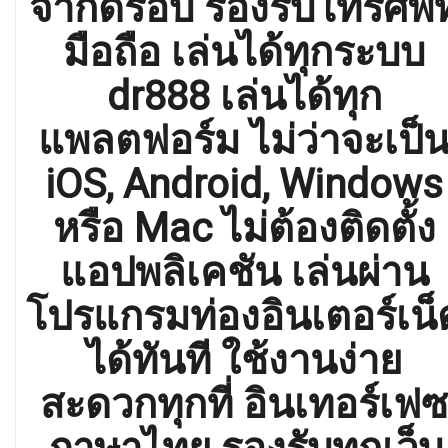
จำกัดรอบ รองรับโทรศัพท
มือถือ เล่นได้ทุกระบบ
dr888 เล่นได้ทุก
แพลตฟอร์ม ไม่ว่าจะเป็
iOS, Android, Windows
หรือ Mac ไม่ต้องติดตั้ง
แอปพลิเคชัน เล่นผ่าน
โปรแกรมท่องอินเตอร์เน็
ได้ทันที ใช้งานง่าย
สะดวกทุกที่ อินเทอร์เฟซ