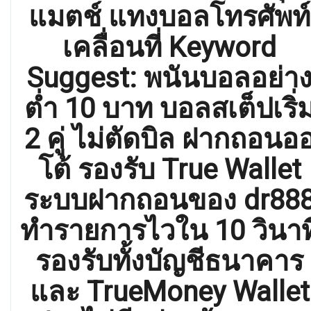
แมตช์ แทงบอลโทรศัพท์
เคลื่อนที่ Keyword
Suggest: พนันบอลอย่า
ต่ำ 10 บาท บอลสเต็ปเริ่
2 คู่ ไม่ตัดบิล ฝากถอนอ
โต้ รองรับ True Wallet
ระบบฝากถอนของ dr88
ทำรายการไวใน 10 วินาท
รองรับทั้งบัญชีธนาคาร
และ TrueMoney Wallet