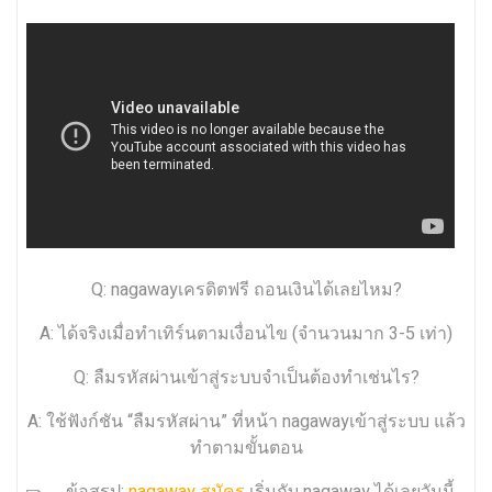
Q: nagawayเครดิตฟรี ถอนเงินได้เลยไหม?
A: ได้จริงเมื่อทำเทิร์นตามเงื่อนไข (จำนวนมาก 3-5 เท่า)
Q: ลืมรหัสผ่านเข้าสู่ระบบจำเป็นต้องทำเช่นไร?
A: ใช้ฟังก์ชัน “ลืมรหัสผ่าน” ที่หน้า nagawayเข้าสู่ระบบ แล้ว
ทำตามขั้นตอน