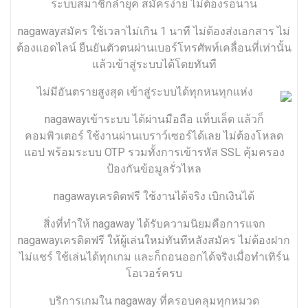
ระบบสมาชิกล้ำยุค สมัครง่าย ไม่ต้องรอนาน
nagawayสมัคร ใช้เวลาไม่เกิน 1 นาที ไม่ต้องส่งเอกสาร ไม่
ต้องแอดไลน์ ยืนยันตัวตนผ่านเบอร์โทรศัพท์เคลื่อนที่เท่านั้น
แล้วเข้าสู่ระบบได้โดยทันที
ไม่มีอันตรายสูงสุด เข้าสู่ระบบได้ทุกหนทุกแห่ง
nagawayเข้าระบบ ได้ผ่านมือถือ แท็บเล็ต แล้วก็
คอมพิวเตอร์ ใช้งานผ่านเบราว์เซอร์ได้เลย ไม่ต้องโหลด
แอป พร้อมระบบ OTP รวมทั้งการเข้ารหัส SSL คุ้มครอง
ป้องกันข้อมูลรั่วไหล
nagawayเครดิตฟรี ใช้งานได้จริง เบิกเงินได้
สิ่งที่ทำให้ nagaway ได้รับความนิยมคือการแจก
nagawayเครดิตฟรี ให้ผู้เล่นใหม่ทันทีหลังสมัคร ไม่ต้องฝาก
ไม่แชร์ ใช้เล่นได้ทุกเกม และก็ถอนออกได้จริงเมื่อทำเทิร์น
โอเวอร์ครบ
บริการเกมใน nagaway ที่ครอบคลุมทุกหมวด