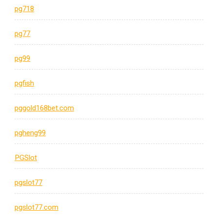
pg718
pg77
pg99
pgfish
pggold168bet.com
pgheng99
PGSlot
pgslot77
pgslot77.com