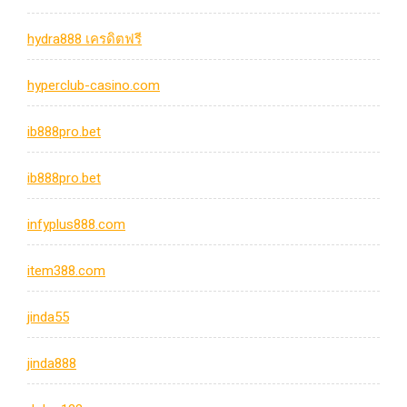
hydra888 เครดิตฟรี
hyperclub-casino.com
ib888pro.bet
ib888pro.bet
infyplus888.com
item388.com
jinda55
jinda888