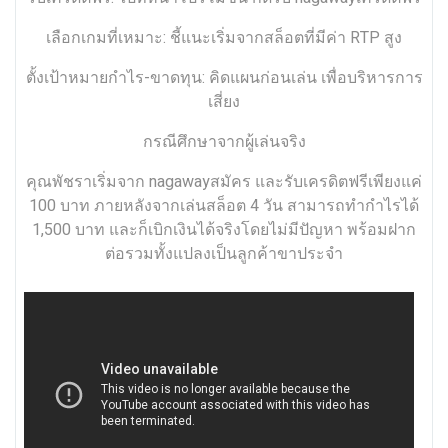
เลือกเกมที่เหมาะ: ชี้แนะเริ่มจากสล็อตที่มีค่า RTP สูง
ตั้งเป้าหมายกำไร-ขาดทุน: คิดแผนก่อนเล่น เพื่อบริหารการ
เสี่ยง
กรณีศึกษาจากผู้เล่นจริง
คุณพัชราเริ่มจาก nagawayสมัคร และรับเครดิตฟรีเพียงแค่
100 บาท ภายหลังจากเล่นสล็อต 4 วัน สามารถทำกำไรได้
1,500 บาท และก็เบิกเงินได้จริงโดยไม่มีปัญหา พร้อมฝาก
ต่อรวมทั้งแปลงเป็นลูกค้าขาประจำ