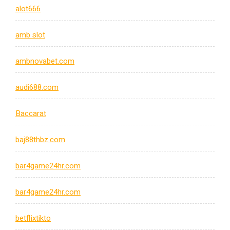
alot666
amb slot
ambnovabet.com
audi688.com
Baccarat
baj88thbz.com
bar4game24hr.com
bar4game24hr.com
betflixtikto