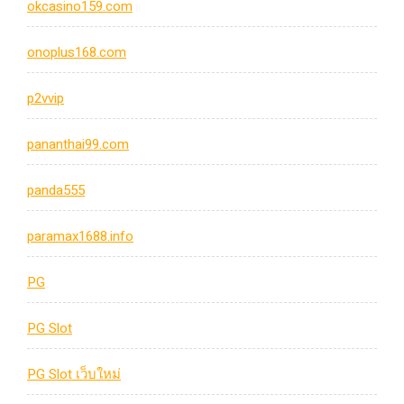
okcasino159.com
onoplus168.com
p2vvip
pananthai99.com
panda555
paramax1688.info
PG
PG Slot
PG Slot เว็บใหม่