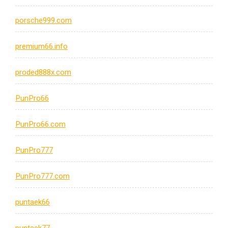
porsche999.com
premium66.info
proded888x.com
PunPro66
PunPro66.com
PunPro777
PunPro777.com
puntaek66