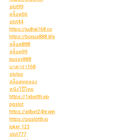
slot99
สล็อต66
slot44
https://judhai168.co
https://bonus888.life
สล็อต888
สล็อต99
pussy888
บาคาร่า168
slotxo
สล็อตทดลอง
หนังโป๊ไทย
https://1xbetth.vip
pgslot
https://allbet24hr.win
https://pgslotth.io
joker 123
slot777