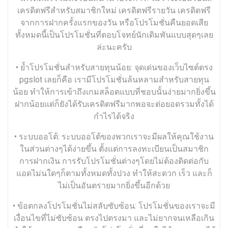
เครดิตฟรีสำหรับสมาชิกใหม่ เครดิตฟรีรายวัน เครดิตฟรี
จากการฝากครั้งแรกของวัน หรือโปรโมชั่นคืนยอดเสีย
ทั้งหมดนี้เป็นโปรโมชั่นที่ตอบโจทย์นักเดิมพันแบบสุดๆเลย
ล่ะนะครับ
• ย้ำโปรโมชั่นสำหรับสายทุนน้อย: จุดเด่นของเว็บไซต์ตรง
pgslot เลยก็คือ เรามีโปรโมชั่นล้นหลามสำหรับสายทุน
น้อย ทำให้การเข้าถึงเกมสล็อตแบบที่ชอบนั้นง่ายมากยิ่งขึ้น
ฝากน้อยแต่ก็ยังได้รับเครดิตฟรีมากพอจะต่อยอดรวมทั้งได้
กำไรได้จริง
• ระบบออโต้: ระบบออโต้ของพวกเราจะมีผลให้คุณใช้งาน
ในส่วนต่างๆได้ง่ายขึ้น ตั้งแต่การลงทะเบียนเป็นสมาชิก
การฝากเงิน การรับโปรโมชั่นต่างๆโดยไม่ต้องติดต่อกับ
แอดไม่นใดๆก็ตามทั้งหมดทั้งปวง ทำให้สะดวก เร็ว และก็
ไม่เป็นอันตรายมากยิ่งขึ้นอีกด้วย
• ข้อตกลงโปรโมชั่นไม่สลับซับซ้อน: โปรโมชั่นของเราจะมี
เงื่อนไขที่ไม่ซับซ้อน ตรงไปตรงมา และไม่ยากจนเหลือเกิน