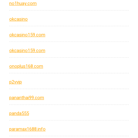
no1huay.com
okcasino
okcasino159.com
okcasino159.com
onoplus168.com
p2vvip
pananthai99.com
panda555
paramax1688.info