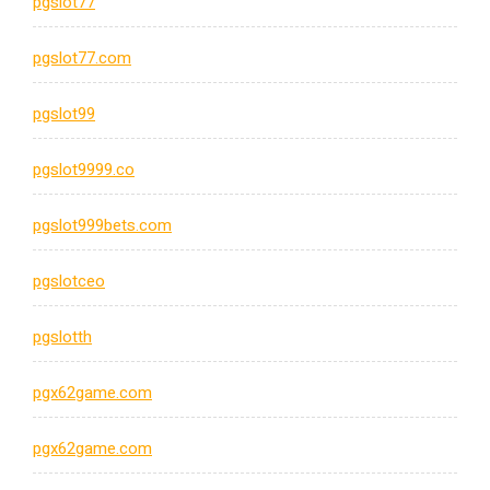
pgslot77
pgslot77.com
pgslot99
pgslot9999.co
pgslot999bets.com
pgslotceo
pgslotth
pgx62game.com
pgx62game.com