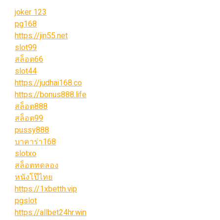
joker 123
pg168
https://jin55.net
slot99
สล็อต66
slot44
https://judhai168.co
https://bonus888.life
สล็อต888
สล็อต99
pussy888
บาคาร่า168
slotxo
สล็อตทดลอง
หนังโป๊ไทย
https://1xbetth.vip
pgslot
https://allbet24hr.win