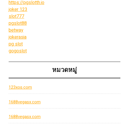
https://pgslotth.io
joker 123
slot777
pgslot88
betway
jokerasia
pg slot
gogoslot
หมวดหมู่
123xos.com
1688vegasx.com
1688vegasx.com