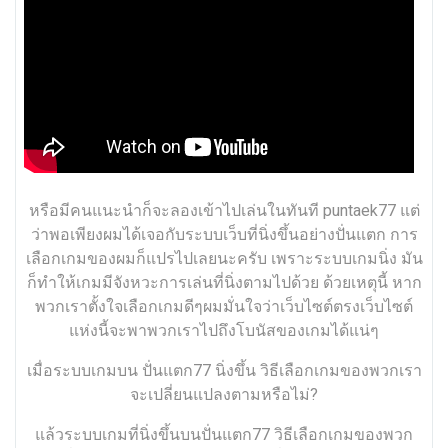
หรือมีคนแนะนำก็จะลองเข้าไปเล่นในทันที puntaek77 แต่
ว่าพอเพียงผมได้เจอกับระบบเว็บที่นิ่งขึ้นอย่างปั่นแตก การ
เลือกเกมของผมก็แปรไปเลยนะครับ เพราะระบบเกมนิ่ง มัน
ก็ทำให้เกมมีจังหวะการเล่นที่นิ่งตามไปด้วย ด้วยเหตุนี้ หาก
พวกเราตั้งใจเลือกเกมดีๆผมมั่นใจว่าเว็บไซต์ตรงเว็บไซต์
แห่งนี้จะพาพวกเราไปถึงโบนัสของเกมได้แน่ๆ
เมื่อระบบเกมบน ปั่นแตก77 นิ่งขึ้น วิธีเลือกเกมของพวกเรา
จะเปลี่ยนแปลงตามหรือไม่?
แล้วระบบเกมที่นิ่งขึ้นบนปั่นแตก77 วิธีเลือกเกมของพวก