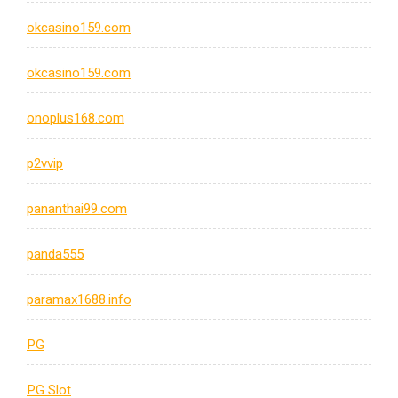
okcasino159.com
okcasino159.com
onoplus168.com
p2vvip
pananthai99.com
panda555
paramax1688.info
PG
PG Slot