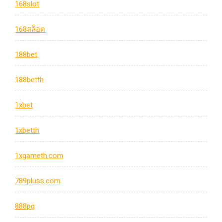
168slot
168สล็อต
188bet
188betth
1xbet
1xbetth
1xgameth.com
789pluss.com
888pg