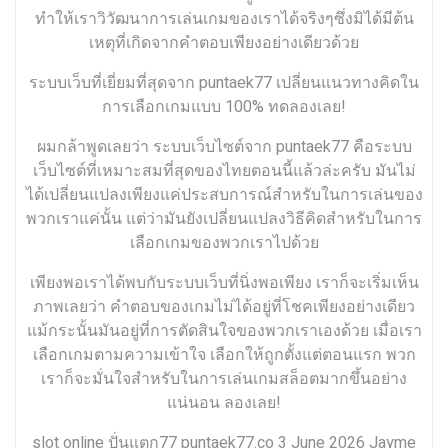
ทำให้เราวิวัฒนาการเล่นเกมของเราได้จริงๆซึ่งมิได้มีต้น
เหตุที่เกิดจากคำตอบเพียงอย่างเดียวด้วย
ระบบเว็บที่เยี่ยมที่สุดจาก puntaek77 เปลี่ยนแนวทางคิดใน
การเลือกเกมแบบ 100% ทดลองเลย!
ผมกล้าพูดเลยว่า ระบบเว็บไซต์จาก puntaek77 คือระบบ
เว็บไซต์ที่เหมาะสมที่สุดของไทยตอนนี้แล้วล่ะครับ มันไม่
ได้เปลี่ยนแปลงเพียงแค่ประสบการณ์สำหรับในการเล่นของ
พวกเราแค่นั้น แต่ว่ามันยังเปลี่ยนแปลงวิธีคิดสำหรับในการ
เลือกเกมของพวกเราไปด้วย
เพียงพอเราได้พบกับระบบเว็บที่นิ่งพอเพียง เราก็จะเริ่มเห็น
ภาพเลยว่า คำตอบของเกมไม่ได้อยู่ที่โชคเพียงอย่างเดียว
แม้กระนั้นมันอยู่ที่การตัดสินใจของพวกเราเองด้วย เมื่อเรา
เลือกเกมตามความเข้าใจ เลือกให้ถูกตั้งแต่ตอนแรก พวก
เราก็จะมั่นใจสำหรับในการเล่นเกมสล็อตมากขึ้นอย่าง
แน่นอน ลองเลย!
slot online ปั่นแตก77 puntaek77.co 3 June 2026 Jayme