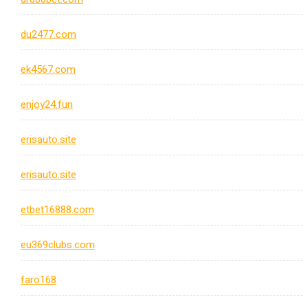
du2477.com
ek4567.com
enjoy24.fun
erisauto.site
erisauto.site
etbet16888.com
eu369clubs.com
faro168