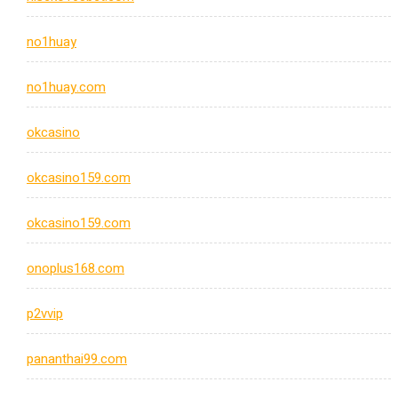
no1huay
no1huay.com
okcasino
okcasino159.com
okcasino159.com
onoplus168.com
p2vvip
pananthai99.com