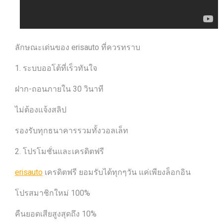
ลักษณะเด่นของ erisauto ที่ควรทราบ
1. ระบบออโต้ที่เร็วทันใจ
ฝาก-ถอนภายใน 30 วินาที
ไม่ต้องแจ้งสลิป
รองรับทุกธนาคารรวมทั้งวอลเล็ท
2. โปรโมชั่นและเครดิตฟรี
erisauto
เครดิตฟรี ยอมรับได้ทุกๆวัน แค่เพียงล็อกอิน
โปรสมาชิกใหม่ 100%
คืนยอดเสียสูงสุดถึง 10%