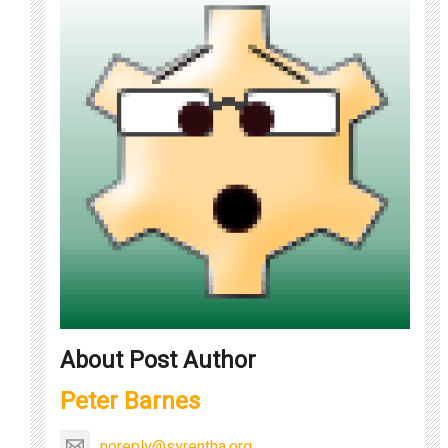
About Post Author
Peter Barnes
noreply@syrentha.org