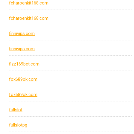
fcharoenkit168.com
fcharoenkit168.com
finnivips.com
finnivips.com
fizz169bet.com
fox689ok.com
fox689ok.com
fullslot
fullslotpg