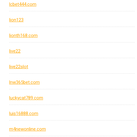
lcbet444.com
lion123
lionth168.com
live22
live22slot
lnw365bet.com
luckycat789.com
luis16888.com
m4newonline.com