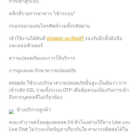
การเข้าสู่ระบบ
คลิกที่รายการอาหาร “เข้าระบบ”
กรอกหมายเลขโทรศัพท์รวมทั้งรหัสผ่าน
เข้าใช้งานได้ทันที
erisauto เครดิตฟรี
รองรับอีกทั้งมือถือ
และคอมพิวเตอร์
ความปลอดภัยและการให้บริการ
การดูแลและรักษาความปลอดภัย
erisauto ใช้ระบบรักษาความปลอดภัยขั้นสูง เป็นต้นว่า การ
เข้ารหัส SSL รวมทั้งระบบ OTP เพื่อคุ้มครองป้องกันการเข้า
ถึงจากบุคคลที่ไม่เกี่ยวข้อง
ข้างบริการลูกค้า
คณะทำงานพร้อมดูแลตลอด 24 ชั่วโมงผ่านวิถีทาง Line และ
Live Chat ไม่ว่าจะเกิดปัญหาเกี่ยวกับใด สามารถติดต่อได้ใน