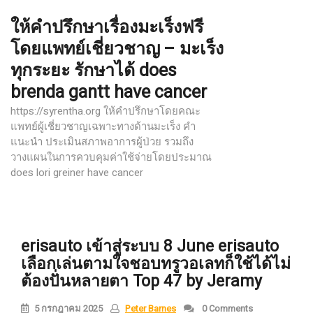
Skip
ให้คำปรึกษาเรื่องมะเร็งฟรี
to
content
โดยแพทย์เชี่ยวชาญ – มะเร็ง
ทุกระยะ รักษาได้ does
brenda gantt have cancer
https://syrentha.org ให้คำปรึกษาโดยคณะ
แพทย์ผู้เชี่ยวชาญเฉพาะทางด้านมะเร็ง คำ
แนะนำ ประเมินสภาพอาการผู้ป่วย รวมถึง
วางแผนในการควบคุมค่าใช้จ่ายโดยประมาณ
does lori greiner have cancer
erisauto เข้าสู่ระบบ 8 June erisauto
เลือกเล่นตามใจชอบทรูวอเลทก็ใช้ได้ไม่
ต้องปั่นหลายตา Top 47 by Jeramy
5 กรกฎาคม 2025
Peter Barnes
0 Comments