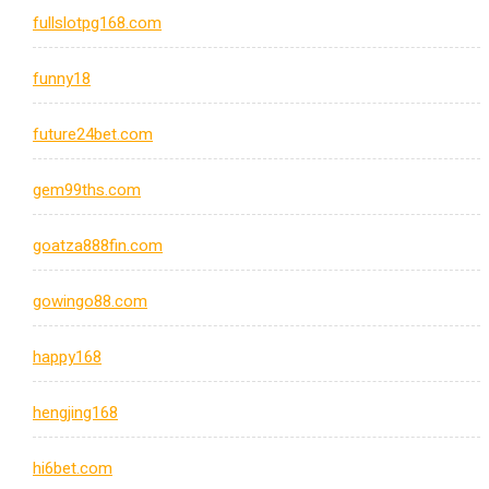
fullslotpg168.com
funny18
future24bet.com
gem99ths.com
goatza888fin.com
gowingo88.com
happy168
hengjing168
hi6bet.com