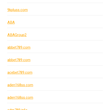
9kpluss.com
ABA
ABAGroup2
abbet789.com
abbet789.com
acebet789.com
aden168ss.com
aden168ss.com
adm789.info