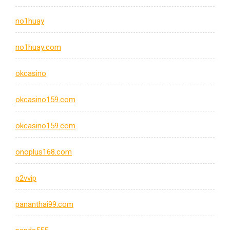
no1huay
no1huay.com
okcasino
okcasino159.com
okcasino159.com
onoplus168.com
p2vvip
pananthai99.com