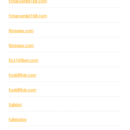
fcharoenkit168.com
fcharoenkit168.com
finnivips.com
finnivips.com
fizz169bet.com
fox689ok.com
fox689ok.com
fullslot
fullslotpg