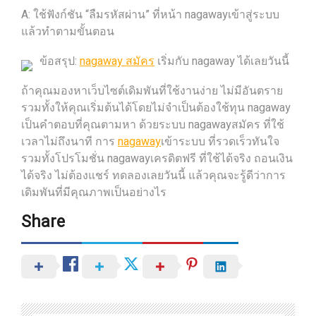
A: ใช้ฟังก์ชัน “ลืมรหัสผ่าน” ที่หน้า nagawayเข้าสู่ระบบ
แล้วทำตามขั้นตอน
ข้อสรุป:
nagaway สมัคร
เริ่มกับ nagaway ได้เลยวันนี้
ถ้าคุณมองหาเว็บไซต์เดิมพันที่ใช้งานง่าย ไม่มีอันตราย
รวมทั้งให้คุณเริ่มต้นได้โดยไม่จำเป็นต้องใช้ทุน nagaway
เป็นคำตอบที่คุณตามหา ด้วยระบบ nagawayสมัคร ที่ใช้
เวลาไม่ถึงนาที การ
nagaway
เข้าระบบ ที่รวดเร็วทันใจ
รวมทั้งโปรโมชั่น nagawayเครดิตฟรี ที่ใช้ได้จริง ถอนเงิน
ได้จริง ไม่ต้องแชร์ ทดลองเลยวันนี้ แล้วคุณจะรู้ดีว่าการ
เดิมพันที่มีคุณภาพเป็นอย่างไร
Share