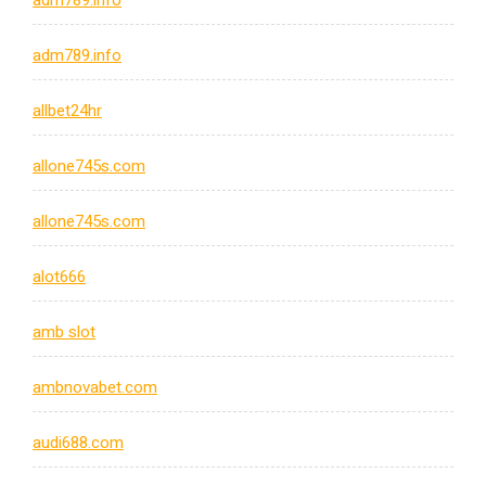
adm789.info
allbet24hr
allone745s.com
allone745s.com
alot666
amb slot
ambnovabet.com
audi688.com