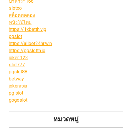
บาคาร่า168
slotxo
สล็อตทดลอง
หนังโป๊ไทย
https://1xbetth.vip
pgslot
https://allbet24hr.win
https://pgslotth.io
joker 123
slot777
pgslot88
betway
jokerasia
pg slot
gogoslot
หมวดหมู่