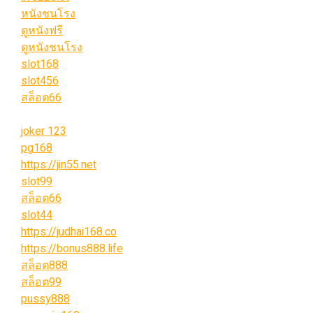
หนังชนโรง
ดูหนังฟรี
ดูหนังชนโรง
slot168
slot456
สล็อต66
joker 123
pg168
https://jin55.net
slot99
สล็อต66
slot44
https://judhai168.co
https://bonus888.life
สล็อต888
สล็อต99
pussy888