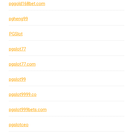
pggold168bet.com
pgheng99
PGSlot
pgslot77
pgslot77.com
pgslot99
pgslot9999.co
pgslot999bets.com
pgslotceo