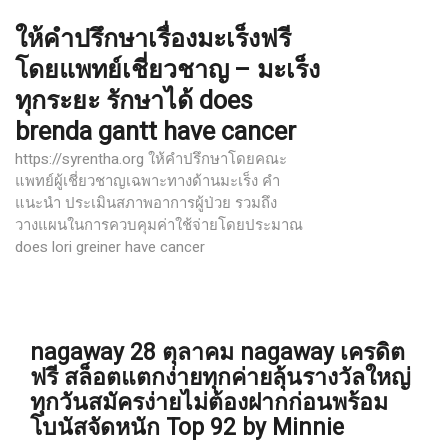
Skip
ให้คำปรึกษาเรื่องมะเร็งฟรี
to
content
โดยแพทย์เชี่ยวชาญ – มะเร็ง
ทุกระยะ รักษาได้ does
brenda gantt have cancer
https://syrentha.org ให้คำปรึกษาโดยคณะ
แพทย์ผู้เชี่ยวชาญเฉพาะทางด้านมะเร็ง คำ
แนะนำ ประเมินสภาพอาการผู้ป่วย รวมถึง
วางแผนในการควบคุมค่าใช้จ่ายโดยประมาณ
does lori greiner have cancer
nagaway 28 ตุลาคม nagaway เครดิต
ฟรี สล็อตแตกง่ายทุกค่ายลุ้นรางวัลใหญ่
ทุกวันสมัครง่ายไม่ต้องฝากก่อนพร้อม
โบนัสจัดหนัก Top 92 by Minnie