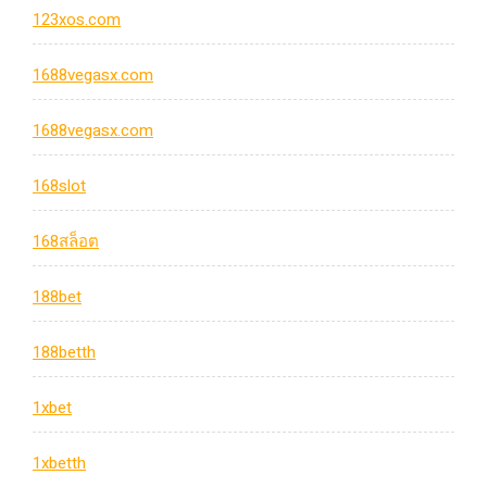
123xos.com
1688vegasx.com
1688vegasx.com
168slot
168สล็อต
188bet
188betth
1xbet
1xbetth