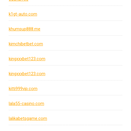
k1gt-auto.com
khumsup888.me
kimchibetbet.com
kingxxxbet123.com
kingxxxbet123.com
kitti999vip.com
lala55-casino.com
lalikabetsgame.com