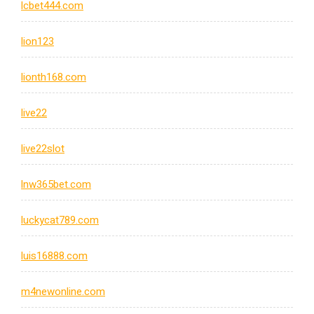
lcbet444.com
lion123
lionth168.com
live22
live22slot
lnw365bet.com
luckycat789.com
luis16888.com
m4newonline.com