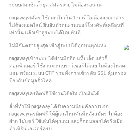
ระบบสมาชิกล้ำยุค สมัครง่าย ไม่ต้องรอนาน
nagawayสมัคร ใช้เวลาไม่เกิน 1 นาที ไม่ต้องส่งเอกสาร
ไม่ต้องแอดไลน์ ยืนยันตัวตนผ่านเบอร์โทรศัพท์เคลื่อนที่
เท่านั้น แล้วเข้าสู่ระบบได้โดยทันที
ไม่มีอันตรายสูงสุด เข้าสู่ระบบได้ทุกหนทุกแห่ง
nagawayเข้าระบบ ได้ผ่านมือถือ แท็บเล็ต แล้วก็
คอมพิวเตอร์ ใช้งานผ่านเบราว์เซอร์ได้เลย ไม่ต้องโหลด
แอป พร้อมระบบ OTP รวมทั้งการเข้ารหัส SSL คุ้มครอง
ป้องกันข้อมูลรั่วไหล
nagawayเครดิตฟรี ใช้งานได้จริง เบิกเงินได้
สิ่งที่ทำให้ nagaway ได้รับความนิยมคือการแจก
nagawayเครดิตฟรี ให้ผู้เล่นใหม่ทันทีหลังสมัคร ไม่ต้อง
ฝาก ไม่แชร์ ใช้เล่นได้ทุกเกม และก็ถอนออกได้จริงเมื่อ
ทำเทิร์นโอเวอร์ครบ