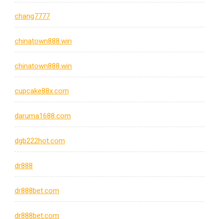
chang7777
chinatown888.win
chinatown888.win
cupcake88x.com
daruma1688.com
dgb222hot.com
dr888
dr888bet.com
dr888bet.com