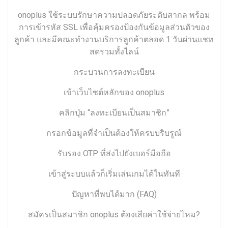
onoplus ใช้ระบบรักษาความปลอดภัยระดับสากล พร้อม
การเข้ารหัส SSL เพื่อคุ้มครองป้องกันข้อมูลส่วนตัวของ
ลูกค้า และมีคณะทำงานบริการลูกค้าตลอด 1 วันผ่านแชท
สดรวมทั้งไลน์
กระบวนการลงทะเบียน
เข้าเว็บไซต์หลักของ onoplus
คลิกปุ่ม “ลงทะเบียนเป็นสมาชิก”
กรอกข้อมูลที่จำเป็นต้องให้ครบบริบรูณ์
รับรอง OTP ที่ส่งไปยังเบอร์มือถือ
เข้าสู่ระบบแล้วก็เริ่มเล่นเกมได้ในทันที
ปัญหาที่พบได้มาก (FAQ)
สมัครเป็นสมาชิก onoplus ต้องเสียค่าใช้จ่ายไหม?