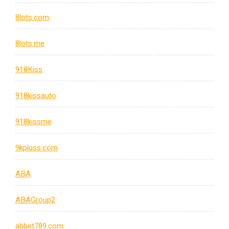
8lots.com
8lots.me
918Kiss
918kissauto
918kissme
9kpluss.com
ABA
ABAGroup2
abbet789.com