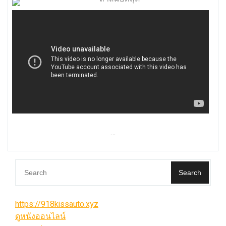
…
Search
https://918kissauto.xyz
ดูหนังออนไลน์