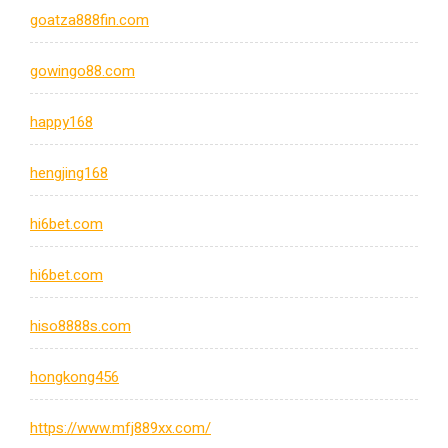
goatza888fin.com
gowingo88.com
happy168
hengjing168
hi6bet.com
hi6bet.com
hiso8888s.com
hongkong456
https://www.mfj889xx.com/