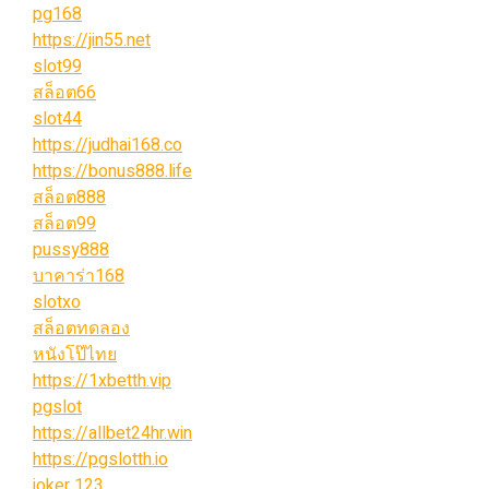
pg168
https://jin55.net
slot99
สล็อต66
slot44
https://judhai168.co
https://bonus888.life
สล็อต888
สล็อต99
pussy888
บาคาร่า168
slotxo
สล็อตทดลอง
หนังโป๊ไทย
https://1xbetth.vip
pgslot
https://allbet24hr.win
https://pgslotth.io
joker 123