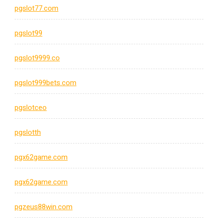
pgslot77.com
pgslot99
pgslot9999.co
pgslot999bets.com
pgslotceo
pgslotth
pgx62game.com
pgx62game.com
pgzeus88win.com