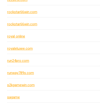
rockstar66win.com
rockstar66win.com
royal online
royaleluxee.com
run24pro.com
runway789s.com
s2kgamewin.com
sagame