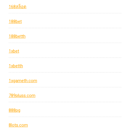
168สล็อต
188bet
188betth
1xbet
1xbetth
1xgameth.com
789pluss.com
888pg
8lots.com