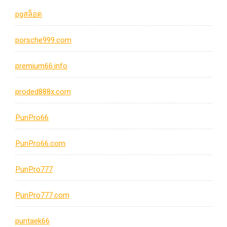
pgสล็อต
porsche999.com
premium66.info
proded888x.com
PunPro66
PunPro66.com
PunPro777
PunPro777.com
puntaek66