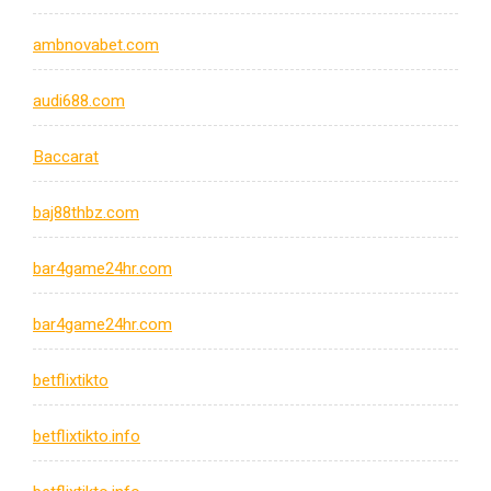
ambnovabet.com
audi688.com
Baccarat
baj88thbz.com
bar4game24hr.com
bar4game24hr.com
betflixtikto
betflixtikto.info