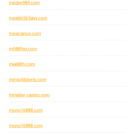
medee989.com
meekin365day.com
mexicanoo.com
mfj889xx.com
mia88th.com
mmgoldsbets.com
mmplay-casino.com
mono16888.com
mono16888.com