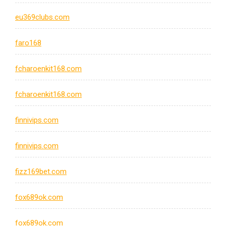
eu369clubs.com
faro168
fcharoenkit168.com
fcharoenkit168.com
finnivips.com
finnivips.com
fizz169bet.com
fox689ok.com
fox689ok.com