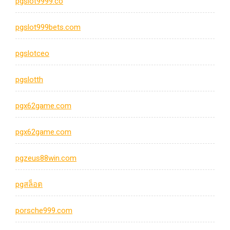
pgslot9999.co
pgslot999bets.com
pgslotceo
pgslotth
pgx62game.com
pgx62game.com
pgzeus88win.com
pgสล็อต
porsche999.com