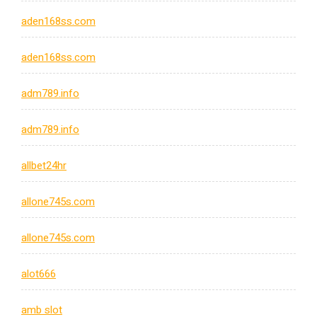
aden168ss.com
aden168ss.com
adm789.info
adm789.info
allbet24hr
allone745s.com
allone745s.com
alot666
amb slot