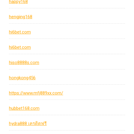
happy168
hengjing168
hi6bet.com
hi6bet.com
hiso8888s.com
hongkong456
https://www.mfj889xx.com/
hubbet168.com
hydra888 เครดิตฟรี