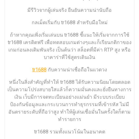
มีรีวิวจากผู้เล่นจริง ยืนยันความน่านับถือ
กลเม็ดเริ่มกับ tr1688 สำหรับมือใหม่
ถ้าหากคุณเพิ่งเริ่มเล่นบน tr1688 ชี้แนะให้เริ่มจากการใช้
tr1688 เครดิตฟรี เพื่อทดสอบเกมต่างๆและก็เรียนกติกาของ
เกมก่อนลงเดิมพันจริง เป็นต้นว่า สล็อตที่มีค่า RTP สูง หรือ
บาคาร่าที่ใช้สูตรเดินเงิน
tr1688
กับความน่าเชื่อถือในแวดวง
หนึ่งในสิ่งสำคัญที่ทำให้ tr1688 ได้รับความนิยมโดยตลอด
เป็นความโปร่งสบายใสแล้วก็ความมั่นคงและยั่งยืนทางการ
เงิน เว็บมีการจดทะเบียนอย่างแม่นยำ มีระบบระเบียบ
ป้องกันข้อมูลและกระบวนการทำธุรกรรมที่เข้ารหัส ไม่มี
อันตรายระดับที่ถือว่าสูง ทำให้ผู้เล่นเชื่อมั่นในครั้งใดก็ตาม
ทำรายการ
tr1688 รวมทั้งแนวโน้มในอนาคต