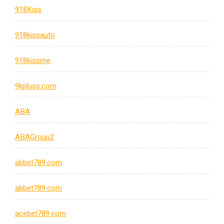
918Kiss
918kissauto
918kissme
9kpluss.com
ABA
ABAGroup2
abbet789.com
abbet789.com
acebet789.com