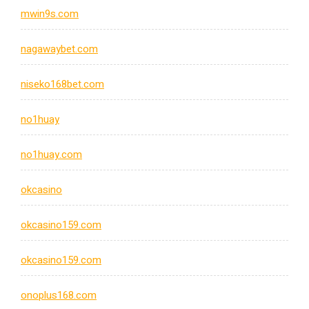
mwin9s.com
nagawaybet.com
niseko168bet.com
no1huay
no1huay.com
okcasino
okcasino159.com
okcasino159.com
onoplus168.com