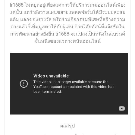
tr1688 ไม่หยุดอยู่เพียงแค่การให้บริการเกมออนไลน์เพียง
แค่นั้น แต่ว่ายังวางแผนขยายแพลตฟอร์มให้มีระบบสะสม
แต้ม แลกของรางวัล หรือร่วมกิจกรรมพิเศษที่สร้างความ
ต่างแล้วก็เพิ่มมูลค่าให้กับผู้เล่น ด้วยวิสัยทัศน์ที่แจ้งชัดใน
การพัฒนาอย่างยั่งยืน tr1688 จะแปลงเป็นหนึ่งในแบรนด์
ชั้นหนึ่งของแวดวงพนันออนไลน์
ผลสรุป