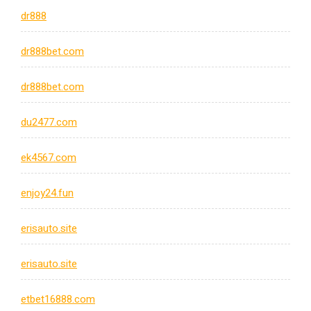
dr888
dr888bet.com
dr888bet.com
du2477.com
ek4567.com
enjoy24.fun
erisauto.site
erisauto.site
etbet16888.com